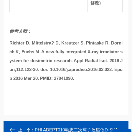
修改)
参考文献：
Richter D, Mittelstra? D, Kreutzer S, Pintaske R, Dorni
ch K, Fuchs M. A new fully integrated X-ray irradiator s
ystem for dosimetric research. Appl Radiat Isot. 2016 J
un;112:122-30. doi: 10.1016/j.apradiso.2016.03.022. Epu
b 2016 Mar 20. PMID: 27041090.
PHI ADEPT010动态二次离子质谱仪D-SIMS|束蕴仪器
上一个：