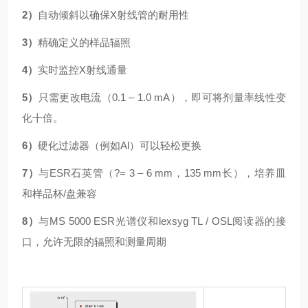
2）
自动倾斜以确保X射线管的耐用性
3）
精确定义的样品辐照
4）
实时监控X射线通量
5）
只需更改电流（0.1 – 1.0 mA），即可将剂量率线性变
化十倍。
6）
硬化过滤器（例如Al）可以轻松更换
7）
与ESR石英管（?= 3 – 6 mm，135 mm长），培养皿
和样品杯/盘兼容
8）
与MS 5000 ESR光谱仪和lexsyg TL / OSL阅读器的接
口，允许无限的辐照和测量周期