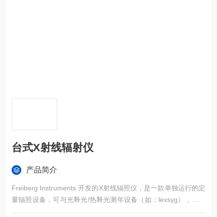
台式X射线辐射仪
产品简介
Freiberg Instruments 开发的X射线辐照仪，是一款单独运行的定
量辐照设备，可与光释光/热释光测年设备（如：lexsyg），顺磁
测年设备（如：Magnettech桌面设备）联用，或是其他需要进行