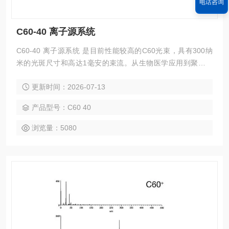
电话咨询
C60-40 离子源系统
C60-40 离子源系统 是目前性能较高的C60光束，具有300纳
米的光斑尺寸和高达1毫安的束流。从生物医学应用到聚合物
科学和冶金，C60-40都可以做到这一点。得益于与其他C60离
更新时间：2026-07-13
子束相同的均匀溅射，但由于更高的束能量，C60-40具有难以
置信的精细斑点和更高的蚀刻率，是一种用于广泛应用的极其*
产品型号：C60 40
的分析工具。
浏览量：5080