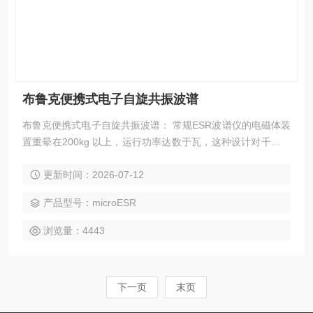
布鲁克便携式电子自旋共振波谱
布鲁克便携式电子自旋共振波谱： 常规ESR波谱仪的电磁体装
置重晕在200kg 以上，运行功率达数于瓦，这种设计对千提高
便携性是很大的障碍。布鲁克m i cr oESR波谱仪利用小巧的稀
更新时间：2026-07-12
士磁体和低功 率电磁铁芯， 采用低成本集成元件， 进一步降
低了micro ESR 波谱仪的成本和尺寸。
产品型号：microESR
浏览量：4443
下一页
末页