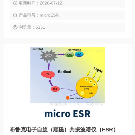
更新时间：2026-07-12
发，提出电子具有内禀运动—自旋，并有与电子自旋相联系的
自旋磁矩。 ◦1944年，前苏联物理学家扎沃依斯基（Zavoisky,
产品型号：microESR
N.K.）观察MnCl2、CuCl2等顺磁性盐类
浏览量：5151
布鲁克电子自旋（顺磁）共振波谱仪（ESR）