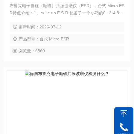
布鲁克电子自旋（顺磁）共振波谱仪（ESR），台式 Micro ES
R特点介绍：1、m i c r o E S R 配备了一个小巧的0 . 3 4 8 特
斯拉稀土磁体。这个磁体装置采用低功率电磁铁芯来调节磁
更新时间：2026-07-12
场；6、microESR波谱仪无需专门安装和专门维护，因而适用
于任何大学生实验室。
产品型号：台式 Micro ESR
浏览量：6860