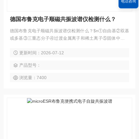
电话咨询
德国布鲁克电子顺磁共振波谱仪检测什么？
德国布鲁克电子顺磁共振波谱仪检测什么？$n①自由基②双基
或多基③三重态分子④过渡金属离子和稀土离子⑤固体中的晶
格缺陷⑥具有奇数电子的原子和含有单电子的分子$n电子顺磁
更新时间：2026-07-12
共振专业名词的变迁历程：ESR：电子自旋共振EPR：电子顺
磁共振EMR：电子磁共振
产品型号：
浏览量：7400