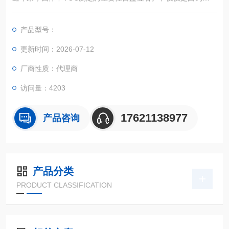
评估，TOC含量测定还是土壤评估的一个重要环节。新型soli TO
C cube不仅为用户提供了测定总有机碳和总无机碳的新手段，还
产品型号：
可测定总元素碳（ROC）。除了通过传统差减法和酸化处理后的
直接法测定TOC，soli TOC cube还可以采用程序升温法，既不需
更新时间：2026-07-12
要样品制备，也无需使用酸性制剂
厂商性质：代理商
访问量：4203
17621138977
产品咨询
产品分类
PRODUCT CLASSIFICATION