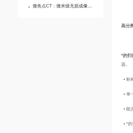
微焦点CT：微米级无损成像，筑牢工业与科研精准检测防线
高分
*的
器。
•
标称
•
单
•
能
•
*