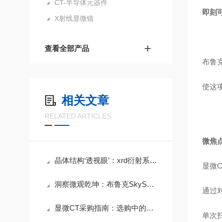
CT-半导体元器件
即刻可
X射线显微镜
查看全部产品
布鲁克
使这
相关文章
RELATED ARTICLES
微焦点
晶体结构‘透视眼’：xrd衍射系统在锂电正极材料研发中的关键作用
显微C
洞察微观乾坤：布鲁克SkyScan 2214 3D高分辨x射线显微镜
通过
显微CT采购指南：选购中的常见陷阱与规避策略
单次