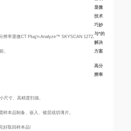
显微
技术
巧妙
与*的
Plug'n Analyze™ SKYSCAN 1272,
解决
前。
方案
高分
辨率
可进行小尺寸、高精度扫描。
需样本品制备、嵌入、镀层或切薄片。
完好取回样本品!