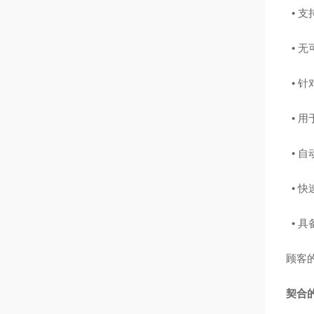
•
支
•
无
•
针
•
用
•
自
•
快速
•
具
顾客
契合