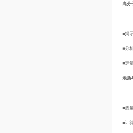
高分
■揭
■分
■定
地质
■测
■计