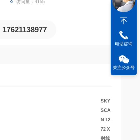
访问量：4155
17621138977
电话咨询
关注公众号
SKY
SCA
N
12
72 X
射线