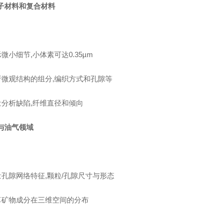
子材料和复合材料
示微小细节,小体素可达0.35µm
析微观结构的组分,编织方式和孔隙等
量分析缺陷,纤维直径和倾向
与油气领域
量孔隙网络特征,颗粒/孔隙尺寸与形态
算矿物成分在三维空间的分布