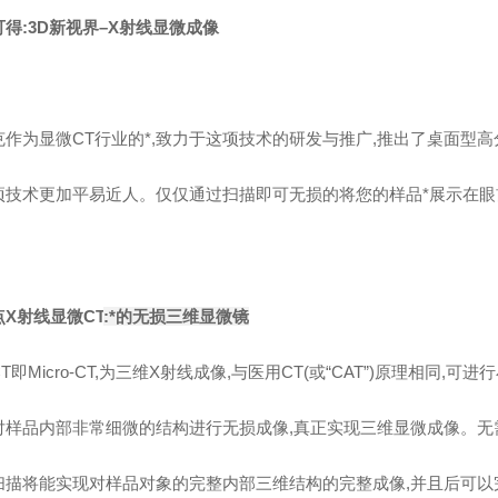
得:3D新视界–X射线显微成像
作为显微CT行业的*,致力于这项技术的研发与推广,推出了桌面型高分辨率显微CT 
项技术更加平易近人。仅仅通过扫描即可无损的将您的样品*展示在眼
X射线显微CT
:
*的无损三维显微镜
T即Micro-CT,为三维X射线成像,与医用CT(或“CAT”)原理相同,
对样品内部非常细微的结构进行无损成像,真正实现三维显微成像。无
扫描将能实现对样品对象的完整内部三维结构的完整成像,并且后可以