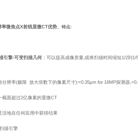
辨率微焦点X射线显微CT
优势、
特点:
扫描引擎-可变扫描几何
：可以提高成像质量,或将扫描时间缩短1/2到
分辨率(极限 放大倍数下的像素尺寸):<0.35μm for 16MP探测器,<0.4
一截面超过2亿像素的显微CT
灵活地在任何应用中获得结果
的扫描引擎