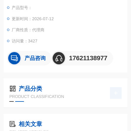
两级放大模式，使样品在距离光源很大距离的情况下依然获得亚
产品型号：
微米级的分辨率，同时还解决了光学透镜二级放大带 来的扫描效
率低的问题，用户无需再花费几个小时甚至是数十个小时等待一
更新时间：2026-07-12
个结果了
厂商性质：代理商
访问量：3427
17621138977
产品咨询
产品分类
PRODUCT CLASSIFICATION
相关文章