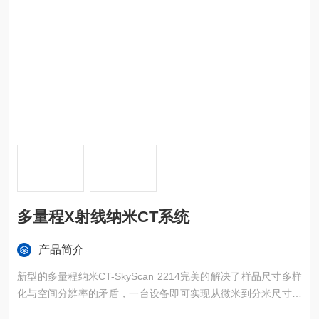
多量程X射线纳米CT系统
产品简介
新型的多量程纳米CT-SkyScan 2214完美的解决了样品尺寸多样
化与空间分辨率的矛盾，一台设备即可实现从微米到分米尺寸样
品的高分辨率扫描。创新性的采用几何放大与光纤放大相结合的