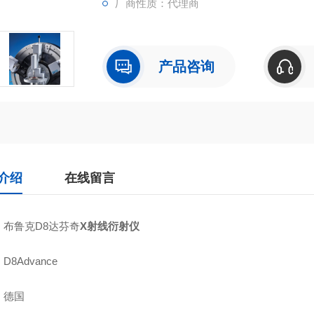
厂商性质：代理商
产品咨询
介绍
在线留言
：布鲁克D8达芬奇
X射线衍射仪
D8Advance
：德国