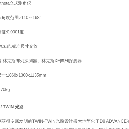
a/theta立式测角仪
ta角度范围:-110～168°
度:0.0001度
Co/Cu靶,标准尺寸光管
器:林克斯阵列探测器、林克斯XE阵列探测器
:1868x1300x1135mm
770kg
 / TWIN 光路
获得专属发明的TWIN-TWIN光路设计极大地简化了D8 ADVA