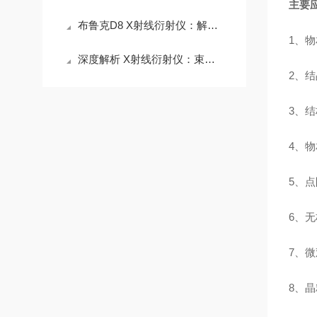
主要
布鲁克D8 X射线衍射仪：解锁材料微观奥秘的“黄金钥匙”
1、
深度解析 X射线衍射仪：束蕴仪器携布鲁克 D8 ADVANCE 赋能产业升级
2、
3、
4、
5、
6、
7、
8、