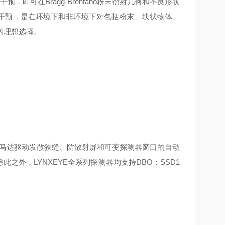
即可在Bragg-Brentano粉末衍射几何和不良形状
干预，是在环境下和非环境下对包括粉末、块状物体、
的理想选择。
。马达驱动发散狭缝、防散射屏和可变探测器窗口的自动
之外，LYNXEYE全系列探测器均支持DBO：SSD1