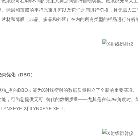
该系统可在4种不同的光束几何之间进行自动切换。该系统无需人工干预，
品、涂层和薄膜的平行光束几何以及它们之间进行切换，且无需人工
、片材和薄膜（非晶、多晶和外延）在内的所有类型的样品进行分析
光束优化（DBO）
克独_有的DBO功能为X射线衍射的数据质量树立了全新的重要基准
功能，可为您提供无可_替代的数据质量——尤其是在低2Ɵ角度时。除此
，LYNXEYE-2和LYNXEYE XE-T。