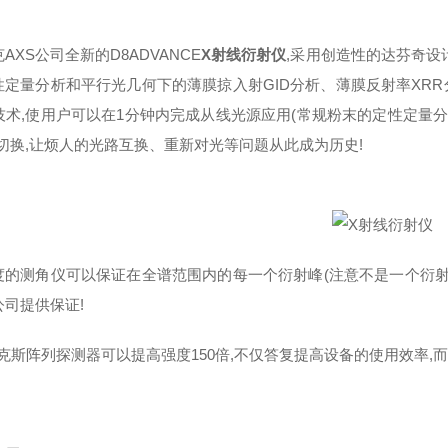
AXS公司全新的D8ADVANCE
X射线衍射仪
,采用创造性的达芬奇设计
性定量分析和平行光几何下的薄膜掠入射GID分析、薄膜反射率XRR分
E技术,使用户可以在1分钟内完成从线光源应用(常规粉末的定性定量分
的切换,让烦人的光路互换、重新对光等问题从此成为历史!
度的测角仪可以保证在全谱范围内的每一个衍射峰(注意不是一个衍射峰
公司提供保证!
林克斯阵列探测器可以提高强度150倍,不仅答复提高设备的使用效率