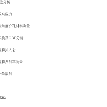
原位分析
、残余应力
、低角度介孔材料测量
织构及ODF分析
、薄膜掠入射
、薄膜反射率测量
小角散射
指标: