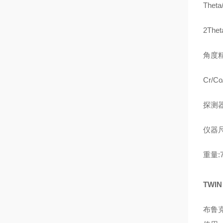
Thet
2The
角度精
Cr/
探测
仪器尺寸
重量:
TWIN
布鲁克