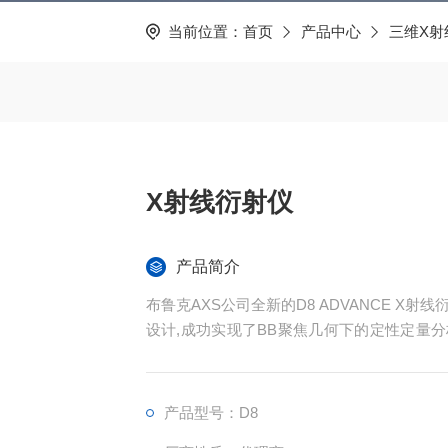
当前位置：
首页
产品中心
三维X射
X射线衍射仪
产品简介
布鲁克AXS公司全新的D8 ADVANCE X射线
设计,成功实现了BB聚焦几何下的定性定量
率XRR分析的全自动切换,而无需对光。
产品型号：D8