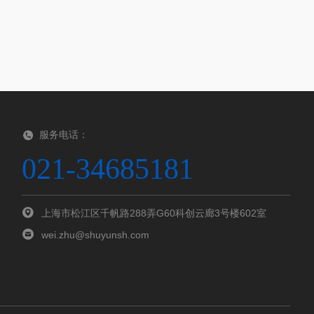
服务电话：
021-34685181
上海市松江区千帆路288弄G60科创云廊3号楼602室
wei.zhu@shuyunsh.com