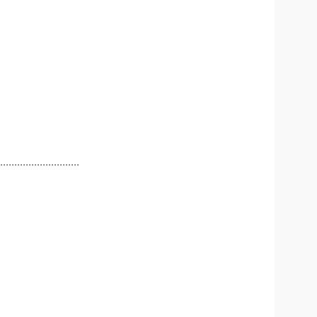
............................