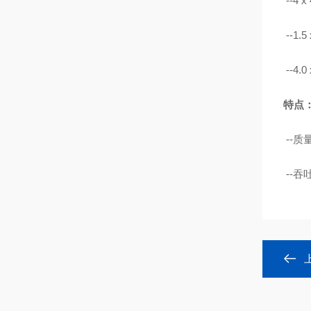
--4 
--1.
--4.
特点
--质量
--