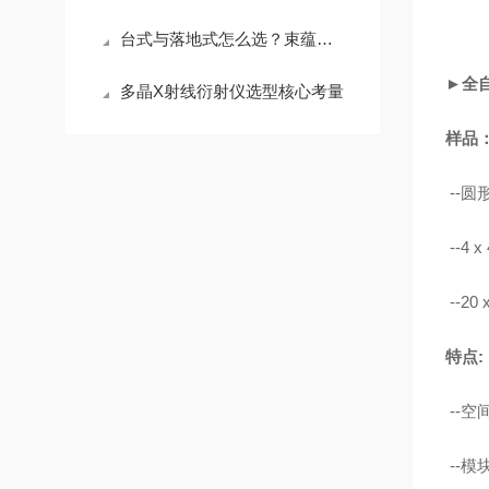
台式与落地式怎么选？束蕴仪器多晶X射线衍射仪（D2 PHASER/D8系列）选购指南
►全
多晶X射线衍射仪选型核心考量
样品
--
--4 
--20
特点:
--
--