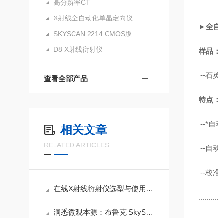
高分辨率CT
X射线全自动化单晶定向仪
►全
SKYSCAN 2214 CMOS版
D8 X射线衍射仪
样品
--石
查看全部产品
特点
--*
相关文章
RELATED ARTICLES
--自
--校准
在线X射线衍射仪选型与使用建议
..........
洞悉微观本源：布鲁克 SkyScan 2214 X射线显微成像系统