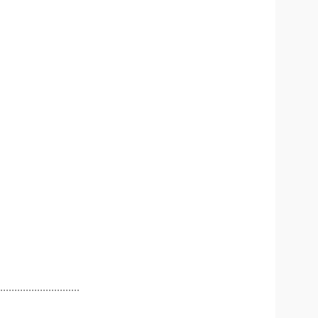
............................