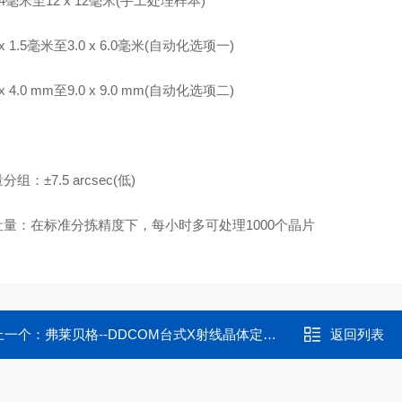
x 4毫米至12 x 12毫米(手工处理样本)
5 x 1.5毫米至3.0 x 6.0毫米(自动化选项一)
0 x 4.0 mm至9.0 x 9.0 mm(自动化选项二)
：
分组：±7.5 arcsec(低)
吞吐量：在标准分拣精度下，每小时多可处理1000个晶片
上一个：
弗莱贝格--DDCOM台式X射线晶体定向仪--单晶X射线衍射仪
返回列表