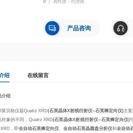
厂商性质：代理商
产品咨询
介绍
在线留言
品介绍
莱贝格仪器Quatrz XRD
(
石英晶体X射线衍射仪--石英棒定向仪
)
主要
对象的不同，Quatrz XRD
(
石英晶体X射线衍射仪--石英棒定向仪
)
可
k XRD，即
全自动石英棒定向仪
、
全自动石英晶圆盘分析仪
和
全自动