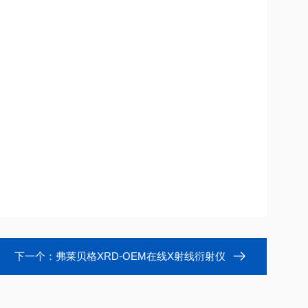
下一个：
弗莱贝格XRD-OEM在线X射线衍射仪