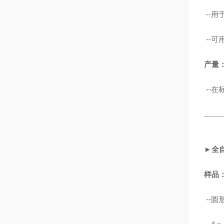
--
--可
产量
--
在
..........
►全
样品
--