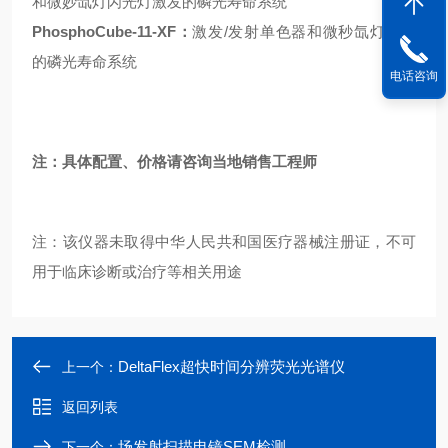
和微妙氙灯闪光灯激发的磷光寿命系统
PhosphoCube-11-XF：
激发/发射单色器和微秒氙灯激发
的磷光寿命系统
电话咨询
注：具体配置、价格请咨询当地销售工程师
注：该仪器未取得中华人民共和国医疗器械注册证，不可
用于临床诊断或治疗等相关用途
DeltaFlex超快时间分辨荧光光谱仪
上一个：
返回列表
场发射扫描电镜SEM检测
下一个：