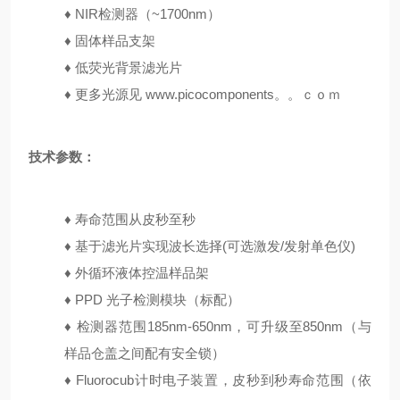
♦
NIR检测器（~1700nm）
♦
固体样品支架
♦
低荧光背景滤光片
♦
更多光源见 www.picocomponents。。ｃｏｍ
技术参数：
♦
寿命范围从皮秒至秒
♦
基于滤光片实现波长选择(可选激发/发射单色仪)
♦
外循环液体控温样品架
♦
PPD 光子检测模块（标配）
♦
检测器范围185nm-650nm，可升级至850nm（与
样品仓盖之间配有安全锁）
♦
Fluorocub计时电子装置，皮秒到秒寿命范围（依