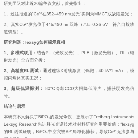
研究团队对比近20篇争议文献，首先指出：
1、过往报道的“Ce³
⁺
在352–459 nm发光”实则为MMCT或缺陷发光；
2、真实Ce³
⁺
发光位于445/490 nm双峰（△E=0.26 eV，符合自旋轨
道劈裂）。
研究利器：lexsyg如何揭示真相
1、多模式联用：
结合PL（光致发光）、PLE（激发光谱）、RL（辐
射发光）全方面分
析；
2、高精度RL测试
：通过连续X射线激发（钨靶，40 kV/1 mA），模
拟闪烁体真实工况；
3、超级低温探测：
-80°C冷却CCD大幅降低噪声，捕获弱发光信
号。
结论与启示
本研究不只解决了BiPO
₄
的发光争议，更展示了Freiberg Instruments
Lexsyg Research先进释光光谱技术对材料研究的重要价值：“lexsyg
的RL测试证明，BiPO
₄
中空穴被Bi³
⁺
局域化捕获，导致Ce³
⁺
无法参与