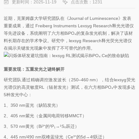
更新时间：2025-11-19
点击次数：1231
近期，克莱姆森大学研究团队在《Journal of Luminescence》发表
重要成果，通过 Freiberg Instruments Lexsyg Research释光光谱仪
等先进设备，系统阐明了六方相BiPO
₄
的复杂发光机制，解决了该材
料长期存在的学术争议。研究中，lexsyg Research释光荧光光谱仪
在揭示关键发光现象中发挥了不可替代的作用。
重要发现：五重发光之谜终解开
研究团队通过精确调控激发波长（250–460 nm），结合lexsyg荧光
光谱仪的高灵敏度RL（辐射发光）测试，在六方相BiPO
₄
中发现多达
5种发光中心：
1、350 nm蓝光（缺陷发光）
2、405 nm紫光（金属间电荷转移MMCT）
3、570 nm黄光（Bi³
⁺
的³P
₁
→¹S
₀
跃迁）
4、445 nm/490 nm双峰蓝绿光（Ce³
⁺
的5d→4f跃迁）