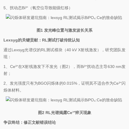
5、扰动态Bi³
⁺
（氧空位导致能级红移）
图1 发光峰位置与激发波长关系
Lexsyg的关键贡献：RL测试打破传统认知
通过Lexsyg光谱仪的RL测试模块（40 kV X射线激发），研究团队发
现：
1、Ce³
⁺
在X射线激发下不发光（图2），而Bi³
⁺
扰动态主导630 nm发
射；
2、发光强度只有为BGO闪烁体的0.015%，证明其不适合作为Ce³
⁺
闪
烁体材料。
图2 RL光谱揭露Ce³
⁺
猝灭现象
争议终结：修正文献错误结论