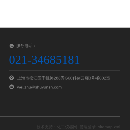
服务电话：
021-34685181
上海市松江区千帆路288弄G60科创云廊3号楼602室
wei.zhu@shuyunsh.com
技术支持：
化工仪器网
管理登录
sitemap.xml