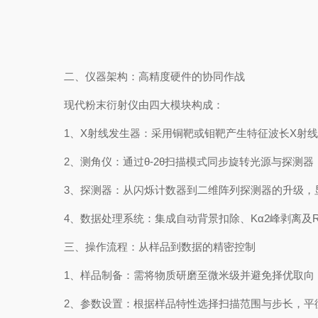
二、仪器架构：高精度硬件的协同作战
现代粉末衍射仪由四大模块构成：
1、X射线发生器：采用铜靶或钼靶产生特征波长X射线
2、测角仪：通过θ-2θ扫描模式同步旋转光源与探测器
3、探测器：从闪烁计数器到二维阵列探测器的升级，
4、数据处理系统：集成自动背景扣除、Kα2峰剥离及Ri
三、操作流程：从样品到数据的精密控制
1、样品制备：需将物质研磨至微米级并避免择优取向
2、参数设置：根据样品特性选择扫描范围与步长，平