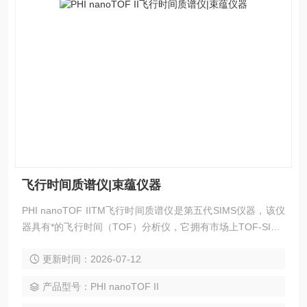
飞行时间质谱仪|束蕴仪器
PHI nanoTOF IITM飞行时间质谱仪是第五代SIMS仪器，该仪
器具有*的飞行时间（TOF）分析仪，它拥有市场上TOF-SIMS
仪器中大的角度和能量接收范围，它使用了具有优良离子传输
更新时间：2026-07-12
能力的三级聚焦半球形静电分析器，实现了高空间分辨率和质
量分辨率。PHI nanoTOF IITM还具有很高的成像能力，可以
产品型号：PHI nanoTOF II
表征形貌复杂的样品而没有阴影效应。