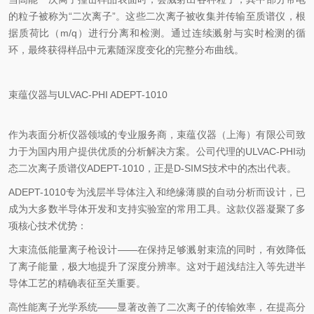
的粒子被称为“二次离子”。这些二次离子被收集并传输至质谱仪，根
据质荷比（m/q）进行分离和检测。通过连续溅射与实时检测的循
环，最终获得样品中元素随深度变化的完整分布曲线。
束蕴仪器与ULVAC-PHI ADEPT-1010
作为表面分析仪器领域的专业服务商，束蕴仪器（上海）有限公司致
力于为国内用户提供
优质
的分析解决方案。公司代理的ULVAC-PHI动
态二次离子质谱仪ADEPT-1010，正是D-SIMS技术中的杰出代表。
ADEPT-1010专为浅层半导体注入和绝缘薄膜的自动分析而设计，已
成为大多数半导体开发和支持实验室的常用工具。这款仪器凝聚了多
项核心技术优势：
大束流低能量离子枪设计——在保持足够溅射束流的同时，有效降低
了离子能量，极大地提升了深度分辨率。这对于超浅结注入等先进半
导体工艺的精确表征至关重要。
高性能离子光学系统——显著改善了二次离子的传输效率，在提高分