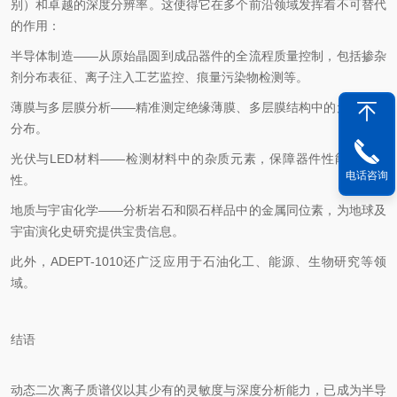
别）和卓越的深度分辨率。这使得它在多个前沿领域发挥着不可替代
的作用：
半导体制造——从原始晶圆到成品器件的全流程质量控制，包括掺杂
剂分布表征、离子注入工艺监控、痕量污染物检测等。
薄膜与多层膜分析——精准测定绝缘薄膜、多层膜结构中的元素深度
分布。
光伏与LED材料——检测材料中的杂质元素，保障器件性能与可靠
电话咨询
性。
地质与宇宙化学——分析岩石和陨石样品中的金属同位素，为地球及
宇宙演化史研究提供宝贵信息。
此外，ADEPT-1010还广泛应用于石油化工、能源、生物研究等领
域。
结语
动态二次离子质谱仪以其
少有
的灵敏度与深度分析能力，已成为半导