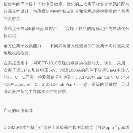
析效率的同时提升了检测灵敏度。优化的二次离子收集光学系统配合
超高真空设计，为薄膜结构中的掺杂组分和常见杂质检测提供了所需
的灵敏度。
高精度全自动5轴样品操控台——实现了样品的精确定位与自动化分
析流程。
全方位离子收集能力——不同方向进入检测器的二次离子均可被高灵
敏地收集检测。
在实战应用中，ADEPT-1010表现出卓越的检测能力。例如，采用一
次离子源Cs⁺在加速电压5kV、束流100nA的条件下分析GaAs中注入
的H、C、O元素，检测限值分别达到H：7.1×10¹⁶ atm/cm³、O：4.4
×10¹⁵ atm/cm³、C：2.0×10¹⁵ atm/cm³——这一量级的灵敏度，足以
满足最严苛的半导体质量控制需求。
广泛的应用领域
D-SIMS技术的核心价值在于其极高的检测灵敏度（可达ppm至ppb级