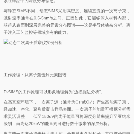
素在样品中的深度分布信息。
与静态SIMS不同，动态SIMS采用高密度、连续直流的一次离子束，
溅射速率通常在0.5-5nm/s之间。正因如此，它能够深入材料内部，
获得从表面到深层完整的元素分布图谱——这是半导体掺杂分析、离
子注入工艺监控等领域
少有
的能力。
工作原理：从离子轰击到元素图谱
D-SIMS的工作原理可以形象地理解为“边挖掘边分析”。
在高真空环境下，一次离子源（通常为Cs⁺或O₂⁺）产生高能离子束，
经加速、净化、聚焦后轰击样品表面。一次离子的能量可根据分析需
求灵活调整——低至150eV的离子能量可将深度分辨率提升至亚纳米
级别，而高达20keV的能量则可进行数十微米的深层分析。
当高能一次离子撞击样品表面时，会溅射出各种粒子，其中部分带电