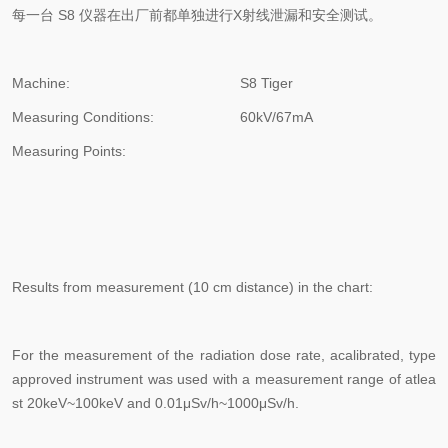
每一台 S8 仪器在出厂前都单独进行X射线泄漏和安全测试。
Machine:
S8 Tiger
Measuring Conditions:
60kV/67mA
Measuring Points:
Results from measurement (10 cm distance) in the chart:
For the measurement of the radiation dose rate, acalibrated, type
approved instrument was used with a measurement range of atlea
st 20keV~100keV and 0.01μSv/h~1000μSv/h.