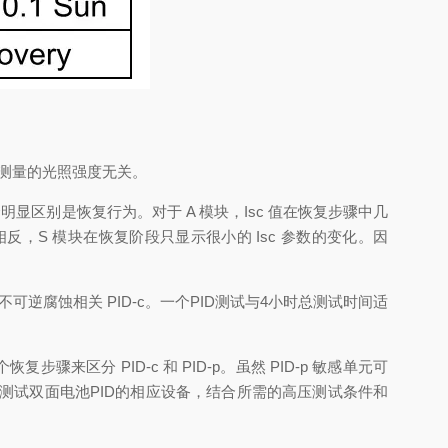
V 测量的光照强度无关。
明显区别是恢复行为。对于 A 模块，Isc 值在恢复步骤中几
反，S 模块在恢复阶段只显示很小的 Isc 参数的变化。因
可逆腐蚀相关 PID-c。一个PID测试与4小时总测试时间适
区分 PID-c 和 PID-p。虽然 PID-p 敏感单元可
够测试双面电池PID的相应设备，结合所需的高压测试条件和