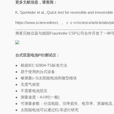
更多文献信息，请查阅：
K. Sporleder et al., Quick test for reversible and irreversibl
https://www.sciencedirect。。ｃｏｍ/science/article/abs/pi
弗莱贝格仪器与德国Fraunhofer CSP公司合作开发了一
台式双面电池
PID
测试仪：
●
根据IEC 62804-TS标准方法
●
易于使用的台式设备
●
够测量c-Si太阳能电池和微型模块
●
无需气候室
●
不需要电池层压
●
测量速度：4小时(一般)
●
可测量参数：分流电阻、功率损失、电导率、泄漏电流
●
太阳能电池可以通过EL等进行研究