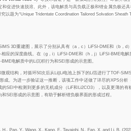
定和促进快速脱溶。此外，该电解质与高负载正极和锂金属负极还具
研究以题为
“Unique Tridentate Coordination Tailored Solvation Sheath 
SIMS 3D
重建图，展示了分别从具有（
a
，
c
）
LiFSI-DME
和（
b
，
d
-
相应的深度曲线。在（
g
，
i
）
LiFSI-DME
和（
h
，
j
）
LiFSI-BME
电解
I-BME
电解质中的
Li
沉积行为和
SEI
形成的示意图。
和微观结构，对循环
50
次后从
Li||Li
电池上拆下的
Li
箔进行了
TOF-SIM
形成。为进一步验证这一推断，该项工作中还做了详尽的
XPS
分析
成的
SEI
中检测到更多的无机成分（
LiF
和
Li
2
CO
3
），以及更薄的有
为和
SEI
形成的示意图，有助于解析锂负极界面的形成过程。
uo, H., Pan, Y., Wang, X., Kang, F., Tavajohi, N., Fan, X. and Li, B. (2