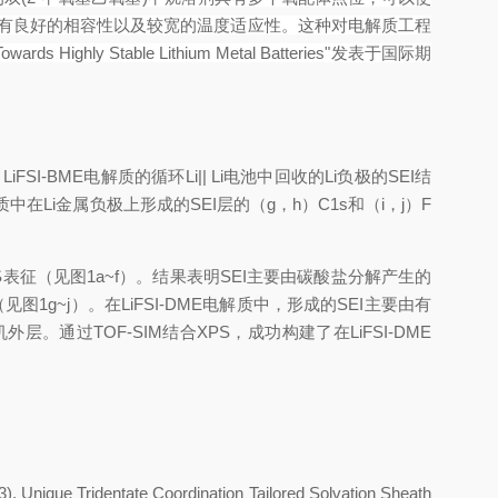
有良好的相容性以及较宽的温度适应性。这种对电解质工程
Towards Highly Stable Lithium Metal Batteries"
发表于国际期
）
LiFSI-BME
电解质的循环
Li|| Li
电池中回收的
Li
负极的
SEI
结
质中在
Li
金属负极上形成的
SEI
层的（
g
，
h
）
C1s
和（
i
，
j
）
F
S
表征（见图
1a~f
）。结果表明
SEI
主要由碳酸盐分解产生的
（见图
1g~j
）。在
LiFSI-DME
电解质中，形成的
SEI
主要由有
机外层。通过
TOF-SIM
结合
XPS
，成功构建了在
LiFSI-DME
023), Unique Tridentate Coordination Tailored Solvation Sheath