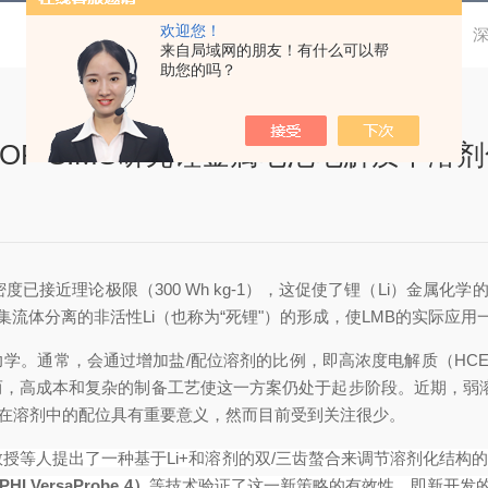
欢迎您！
当前位置：
首页
技术文章
【用户成果赏析】 深
来自局域网的朋友！有什么可以帮
助您的吗？
OF-SIMS研究锂金属电池电解质中溶
密度已接近理论极限（
300 Wh kg
-1
），这促使了锂（
Li
）金属化学
集流体分离的非活性
Li
（也称为
“
死锂
"
）的形成，使
LMB
的实际应用
力学。通常，会通过增加盐
/
配位溶剂的比例，即高浓度电解质（
HC
而，高成本和复杂的制备工艺使这一方案仍处于起步阶段。近期，弱
子在溶剂中的配位具有重要意义，然而目前受到关注很少。
授等人提出了一种基于Li
+
和溶剂的双
/
三齿螯合来调节溶剂化结构
PHI VersaProbe 4
）
等技术验证了这一新策略的有效性。即新开发