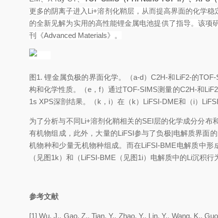
更多的阴离子进入
Li
+
溶剂化鞘层，从而提高界面的化学稳
的全新见解为实用的高性能锂金属电池提供了指导。该项
刊《
Advanced Materials
》。
图
1.
锂金属负极的界面化学。（
a-d
）C
2
H
-
和LiF
2
-
的
TOF-
构和化学性质。（
e
，
f
）通过
TOF-SIMS
测量的
C
2
H
-
和LiF
2
1s XPS
深剖结果。（
k
，
i
）在（
k
）
LiFSI-DME
和（
i
）
LiFS
为了分析与不同
Li
+
溶剂化鞘相关的
SEI
层的化学成分分布
有机物组成，此外，大量的
LiFSI
参与了负极
|
电解质界面的
机物种和少量无机物种组成。而在
L
iFSI-BME
电解质中形
（见图
1k
）和（
LiFSI-BME
（见图
1i
）电解质中的
Li
沉积行
参考文献
[1] Wu, J., Gao, Z., Tian, Y., Zhao, Y., Lin, Y., Wang, K., G