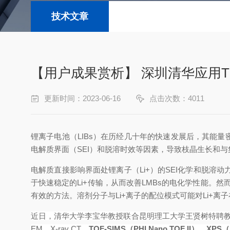
技术文章
【用户成果赏析】 深圳清华应用T
更新时间：2023-06-16
点击次数：4011
锂离子电池（LIBs
）在历经几十年的快速发展后，其能量
电解质界面（
SEI
）和脱溶时效等因素，导致枝晶生长和与
电解质直接影响界面处锂离子（
Li
+
）的
SEI
化学和脱溶动
于快速稳定的
Li
+
传输，从而改善
LMBs
的电化学性能。然
有效的方法。溶剂分子与
Li
+
离子的配位模式可能对
Li
+离
近日，清华大学李宝华教授联合昆明理工大学王贤树特聘教
EM
、
X-ray CT
、
TOF-SIMS
（
PHI Nano TOF II
）
、
XPS
（