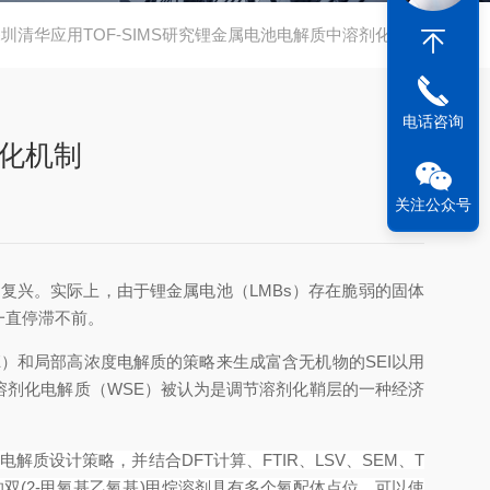
圳清华应用TOF-SIMS研究锂金属电池电解质中溶剂化机制
电话咨询
剂化机制
关注公众号
的复兴。实际上，由于锂金属电池（
LMBs
）存在脆弱的固体
一直停滞不前。
E
）和局部高浓度电解质的策略来生成富含无机物的
SEI
以用
溶剂化电解质（
WSE
）被认为是调节溶剂化鞘层的一种经济
的电解质设计策略，并结合
DFT
计算、
FTIR
、
LSV
、
SEM
、
T
的双
(2-
甲氧基乙氧基
)
甲烷溶剂具有多个氧配体点位，可以使