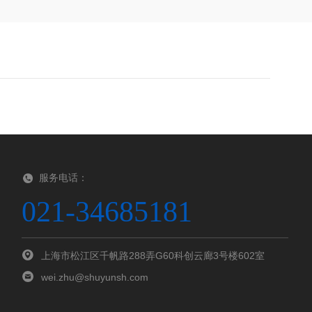
服务电话：
021-34685181
上海市松江区千帆路288弄G60科创云廊3号楼602室
wei.zhu@shuyunsh.com