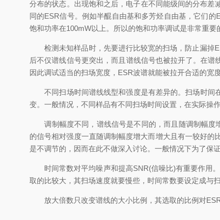
分布的状态。出现饱和之后，电子在不同能级间的分布差
同的ESR信号。例如半醌自由基和多芳烃自由基，它们的
饱和功率在100mW以上。所以的饱和功率调试是非常重
检测未知样品时，先要进行比较宽的扫场，防止漏掉ESR
后不仅谱线信号更突出，而且谱线信号也被拉开了。在谱线
因此调试适当的扫场宽度，ESR波谱就能被拉开合适的宽
不同扫场时间谱线线型和强度是有差异的。扫场时间在一
变。一般情况，不同样品有不同扫场时间设置，在实际操
调制幅度不同，谱线信号是不同的，而且随调制幅度增大
的信号相对强度一直随调制幅度增大而增大且有一较好的
是不调节的，因而在此不做深入讨论。一般情况下为了保
时间常数对平均噪声和提高SNR(信噪比)有重要作用。
取的比较大，其扫场速度就要慢些，时间常数要设定成与扫
放大倍数只改变谱线的大小比例，其选取的比例对ESR