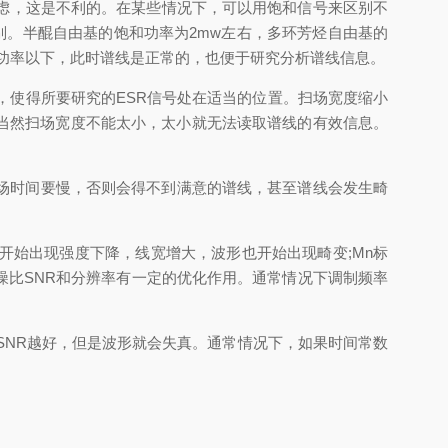
虑，这是不利的。在某些情况下，可以用饱和信号来区别不
别。半醌自由基的饱和功率为2mw左右，多环芳烃自由基的
和功率以下，此时谱线是正常的，也便于研究分析谱线信息。
，使得所要研究的ESR信号处在适当的位置。扫场宽度缩小
。当然扫场宽度不能太小，太小就无法读取谱线的有效信息。
场时间要慢，否则会得不到满意的谱线，甚至谱线会发生畸
始出现强度下降，线宽增大，波形也开始出现畸变;Mn标
比SNR和分辨率有一定的优化作用。通常情况下调制频率
SNR越好，但是波形就会失真。通常情况下，如果时间常数