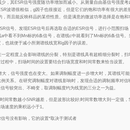
减少，其ESR信号强度随功率增加而减小。从测量自由基信号强度考
ESR波谱很相似，g因子也很接近，但是它们的饱和功率有很大的差
要的，而且能反映样品的某些性质。但是满意的微波功率选择是在饱
信号。发现ESR信号后再选取合适的ESR信号，进行小范围扫场
a中看不到Mn标的6条信号，在谱线c中就看到了Mn标的6条信号
度，也就便于减小所测谱线线宽和g因子的误差。
定程度上会影响谱线的分裂，特别是谱线具有超精细分裂时，扫
作过程中，扫场时间的设置要结合扫场宽度和时间常数来恰当设置。
，信号强度也在变大。如果调制幅度进一步增大时，其谱线可能开
比例关系。在研究调制幅度对谱线影响时，发现合适的调制频率对信噪
证信号较突出、不畸变，取调制幅度约为线宽的三分之一为益。
时间常数越小SNR越差，但是波形比较好;时间常数增大到一定值，
场速度的乘积远小于1。
信号没有影响，它的设置*取决于测试者