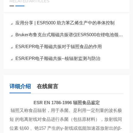
RELATED ARTICLES
应用分享 | ESR5000 助力苯乙烯生产中的单体控制
Bruker布鲁克台式顺磁共振谱仪ESR5000在锂电池领域的应用
ESR/EPR电子顺磁共振对于辐照食品的作用
ESR/EPR电子顺磁共振--核辐射监测与防治
详细介绍
在线留言
ESR EN 1786-1996 辐照食品鉴定
辐照又称食品辐射，用于杀菌。是利用一定剂量的波长极
短
的电离射线对食品进行杀菌（包括原材料），放射线同
位素
钴
60
、铯
157
产生的γ
-
射线或低能加速器放射出的β
-