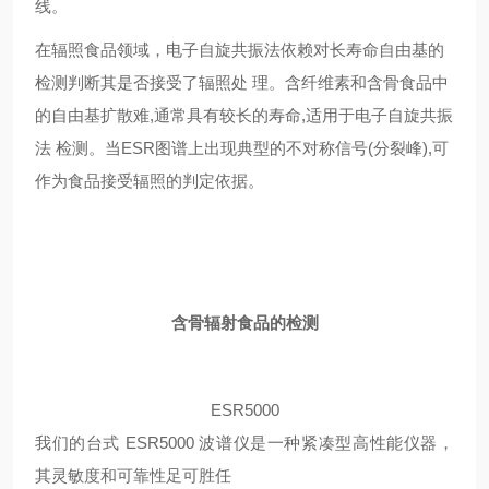
线。
在辐照食品领域，电子自旋共振法依赖对长寿命自由基的
检测判断其是否接受了辐照处
理。含纤维素和含骨食品中
的自由基扩散难
,
通常具有较长的寿命
,
适用于电子自旋共振
法
检测。当
ESR
图谱上出现典型的不对称信号
(
分裂峰
),
可
作为食品接受辐照的判定依据。
含骨辐射食品的检测
ESR5000
我们的台式
ESR5000
波谱仪是一种紧凑型高性能仪器，
其灵敏度和可靠性足可胜任