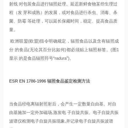
射线
对包装食品进行辐照处理。延迟新鲜食物某些生理过
程（发
芽和成熟）的发展，或对食品进行杀虫、消毒、杀
菌、防霉
等处理，可以延长保藏时间，稳定、提高食品质
量。
欧洲联盟
(
欧盟
)
指令明确规定，辐照食品以及含有辐照成
分
的食品
(
无论其百分比如何
)
都必须贴上辐照标签。
(
图
1
显示
的是食品辐照符号“
radura
”
)
。
ESR EN 1786-1996 辐照食品鉴定
检测方法
当食品经电离辐射照射后，会产生一定数量自由基。对自
由基施加一定外加磁场
,
激发电
子自旋共振。电子自旋共振
波谱仪检测电子自旋共振现象
,
并记录电子自旋共振波谱