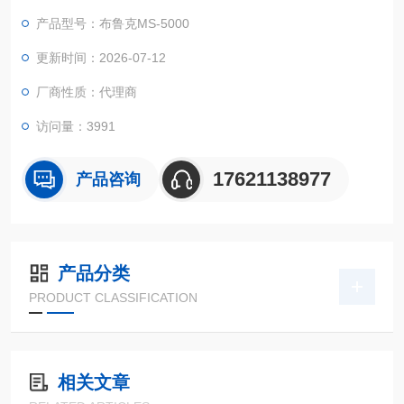
辐照又称食品辐射，用于杀菌。是利用一定剂量的波长极短 的电
产品型号：布鲁克MS-5000
离射线对食品进行杀菌（包括原材料），放射线同位素 钴60 、
铯157 产生的γ-射线或低能加速器放射出的β-射线 对包装食品进
更新时间：2026-07-12
行辐照处理。延迟新鲜食物某些生理过程（发 芽和成熟）的发展
厂商性质：代理商
访问量：3991
17621138977
产品咨询
产品分类
PRODUCT CLASSIFICATION
相关文章