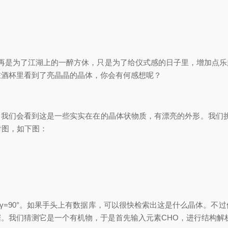
再是为了江湖上的一醉方休，只是为了给仪式感的日子里，增加点乐
在酒杯里看到了亮晶晶的晶体，你会有何感想呢？
们会看到这是一些实实在在的晶体状物质，有漂亮的外形。我们挑取一颗80
衍射图，如下图：
3 Å，α=β=γ=90°。如果手头上有数据库，可以很快检索出这是什么
。我们猜测它是一个有机物，于是首先输入元素CHO，进行结构解