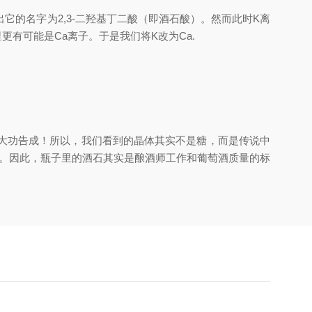
的名字为2,3-二羟基丁二酸（即酒石酸）。然而此时K离
有可能是Ca离子。于是我们将K改为Ca.
.019。大功告成！所以，我们看到的晶体其实不是糖，而是传说中
钾。因此，瓶子里的酒石其实是酿酒师工作和葡萄酒质量的标