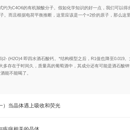
约为C4O6的有机羧酸分子。假如化学知识的好一点，我们可以得出它
。而且根据电荷平衡推断，这里应该是一个+2价的原子，那么这里更
)2- (H2O)4 即四水酒石酸钙。*结构模型之后，R1值也降至0
宝石”大多存在于时间久，质量高的葡萄酒中，其成分还有可能是酒石酸
这酒能不能喝了。
战篇（一）当晶体遇上吸收和荧光
篇：与疾病相关的晶体