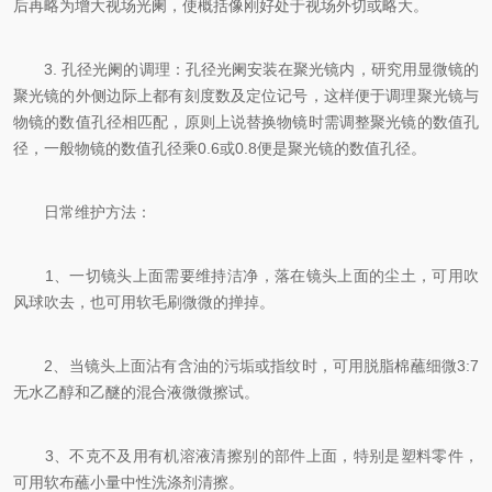
后再略为增大视场光阑，使概括像刚好处于视场外切或略大。
3. 孔径光阑的调理：孔径光阑安装在聚光镜内，研究用显微镜的
聚光镜的外侧边际上都有刻度数及定位记号，这样便于调理聚光镜与
物镜的数值孔径相匹配，原则上说替换物镜时需调整聚光镜的数值孔
径，一般物镜的数值孔径乘0.6或0.8便是聚光镜的数值孔径。
日常维护方法：
1、一切镜头上面需要维持洁净，落在镜头上面的尘土，可用吹
风球吹去，也可用软毛刷微微的掸掉。
2、当镜头上面沾有含油的污垢或指纹时，可用脱脂棉蘸细微3:7
无水乙醇和乙醚的混合液微微擦试。
3、不克不及用有机溶液清擦别的部件上面，特别是塑料零件，
可用软布蘸小量中性洗涤剂清擦。