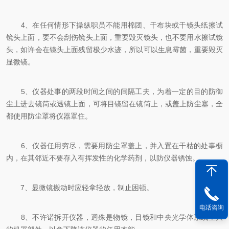
4、在任何情形下操纵职员不能用棉团、干布块或干镜头纸擦试
镜头上面，要不会刮伤镜头上面，重要毁灭镜头，也不要用水擦试镜
头，如许会在镜头上面残留极少水迹，所以可以生息霉菌，重要毁灭
显微镜。
5、仪器处事的两段时间之间的间隔工夫，为着一定的目的防御
尘土进去镜筒或透镜上面，可将目镜留在镜筒上，或盖上防尘塞，全
都使用防尘罩将仪器罩住。
6、仪器任用穷尽，需要用防尘罩盖上，并入置在干枯的处事橱
内，在其邻近不要存入有挥发性的化学药剂，以防仪器锈蚀。
7、显微镜搬动时应轻拿轻放，制止困顿。
电话咨询
8、不许诺拆开仪器，迥殊是物镜，目镜和中央光学体系或重大