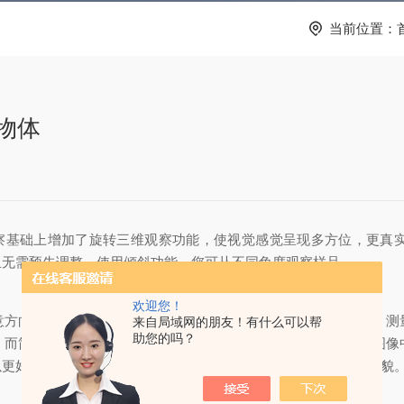
当前位置：
物体
察基础上增加了旋转三维观察功能，使视觉感觉呈现多方位，更真
且无需预先调整，使用倾斜功能，您可从不同角度观察样品。
欢迎您！
向上获得剖视截面图。高度、宽度和凹凸都显示在一个图中，测
来自局域网的朋友！有什么可以帮
助您的吗？
，而简洁的切片标志则清楚地表示出截面的位置和方向。在二维图像
以更好地帮助使用者身临其境地了解和把握观测对象的实际立体形貌