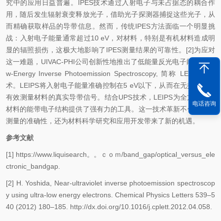
究中的应用日益普遍。IPES技术通过入射电子与未占据态的耦合作
用，随后发生辐射衰变释放光子，借助光子探测器捕捉这些光子，从
而精确获取样品的导带信息。然而，传统IPES方法面临一个明显挑
战：入射电子能量通常超过10 eV，对材料，特别是有机材料造成明
显的辐照损伤，这极大地影响了IPES测量结果的可靠性。[2]为应对
这一难题，UIVAC-PHI公司创新性地推出了低能量反光电子能谱（Lo
w-Energy Inverse Photoemission Spectroscopy, 简称 LEIPS）技
术。LEIPS将入射电子能量准确控制在5 eV以下，从而在无损条件下
有效测量材料的真实导带信号。结合UPS技术，LEIPS为全方面表征
电话咨询
材料的能带电子结构提供了强有力的工具。这一技术革新不仅提高了
测量的准确性，还为材料科学研究和应用开发带来了新的机遇。
参考文献
[1] https://www.liquisearch。。ｃｏｍ/band_gap/optical_versus_ele
ctronic_bandgap.
[2] H. Yoshida, Near-ultraviolet inverse photoemission spectroscop
y using ultra-low energy electrons. Chemical Physics Letters 539–5
40 (2012) 180–185. http://dx.doi.org/10.1016/j.cplett.2012.04.058.