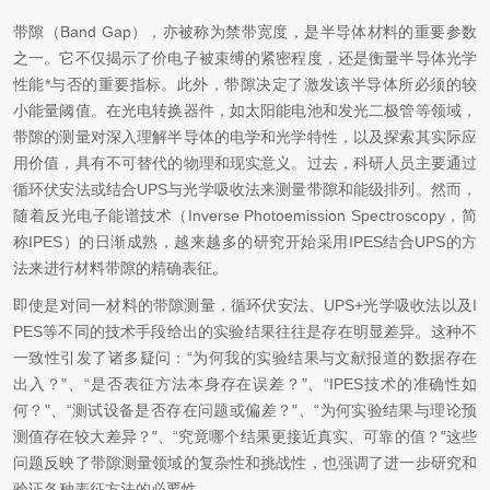
带隙（Band Gap），亦被称为禁带宽度，是半导体材料的重要参数
之一。它不仅揭示了价电子被束缚的紧密程度，还是衡量半导体光学
性能*与否的重要指标。此外，带隙决定了激发该半导体所必须的较
小能量阈值。在光电转换器件，如太阳能电池和发光二极管等领域，
带隙的测量对深入理解半导体的电学和光学特性，以及探索其实际应
用价值，具有不可替代的物理和现实意义。过去，科研人员主要通过
循环伏安法或结合UPS与光学吸收法来测量带隙和能级排列。然而，
随着反光电子能谱技术（Inverse Photoemission Spectroscopy，简
称IPES）的日渐成熟，越来越多的研究开始采用IPES结合UPS的方
法来进行材料带隙的精确表征。
即使是对同一材料的带隙测量，循环伏安法、UPS+光学吸收法以及I
PES等不同的技术手段给出的实验结果往往是存在明显差异。这种不
一致性引发了诸多疑问：“为何我的实验结果与文献报道的数据存在
出入？"、“是否表征方法本身存在误差？"、“IPES技术的准确性如
何？"、“测试设备是否存在问题或偏差？"、“为何实验结果与理论预
测值存在较大差异？"、“究竟哪个结果更接近真实、可靠的值？"这些
问题反映了带隙测量领域的复杂性和挑战性，也强调了进一步研究和
验证各种表征方法的必要性。