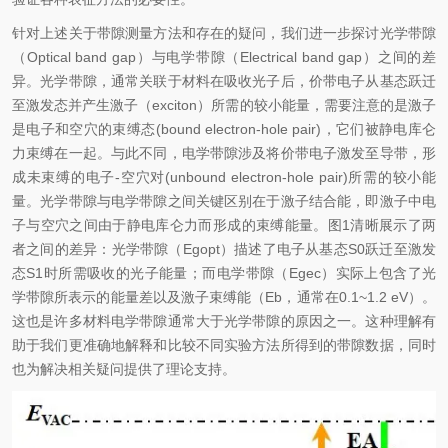
针对上述关于带隙测量方法和存在的疑问，我们进一步探讨光学带隙
（Optical band gap）与电学带隙（Electrical band gap）之间的差
异。光学带隙，通常关联于材料在吸收光子后，价带电子从基态跃迁
至激发态并产生激子（exciton）所需的较小能量，需要注意的是激子
是电子和空穴的束缚态(bound electron-hole pair)，它们被静电库仑
力束缚在一起。与此不同，电学带隙涉及将价带电子激发至导带，形
成未束缚的电子-空穴对(unbound electron-hole pair)所需的较小能
量。光学带隙与电学带隙之间关键区别在于激子结合能，即激子中电
子与空穴之间由于静电库仑力而形成的束缚能量。图1清晰展示了两
者之间的差异：光学带隙（Egopt）描述了电子从基态S0跃迁至激发
态S1时所需吸收的光子能量；而电学带隙（Egec）实际上包含了光
学带隙所表示的能量差以及激子束缚能（Eb，通常在0.1~1.2 eV）。
这也是许多材料电学带隙通常大于光学带隙的原因之一。这种理解有
助于我们更准确地解释和比较不同实验方法所得到的带隙数据，同时
也为解决相关疑问提供了理论支持。