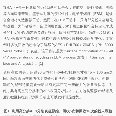
Ti-6Al-4V是一种典型的α+β型两相钛合金，在航空、医疗器械、舰船
等方面应用普遍。鉴于钛对氧的亲和性好，电子束熔炼（EBM）是钛
合金增材制造推荐工艺。然而，在EBM工艺中，只有部分粉末会熔化
和凝固，为节省成本，合理利用资源，对于用过的且符合特定化学成
分的Ti-6Al-4V 粉末需要进行筛分、回收和重复利用。为进一步研究Ti
-6Al-4V粉末在重复使用过程中表面局部位置形貌和化学变化，本案
例对多次回收的粉末做了详尽的AES（PHI 700）和XPS（PHI 5000
VersaProbe III）表征。该工作以题为“Surface modification of Ti-6Al
-4V powder during recycling in EBM process"发表于《Surface Inter
face and Analysis》。[1]
值得注意的是，超过90 wt%的Ti-6Al-4V颗粒尺寸在45 ~ 106 μm之
间。颗粒表面整体的化学成分和化学态可利用XPS进行表征。但是，
颗粒的局部特征需要借助具有更高空间分辨能力的设备来探索。对
此，具有高空间分辨率的AES表面分析技术，在对这类亚微米/纳米尺
度的微区特征的识别和分析上可以发挥明显优势。
图1. 利用高分辨AES分别表征原始、回收5次和回收10次的粉末颗粒