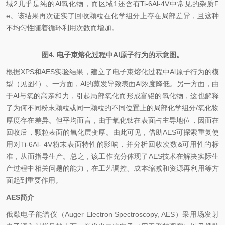
域2几乎是纯的Al氧化物，而区域1还含有Ti-6Al-4V中常见的杂质F
e。该结果再次证实了回收颗粒在化学组分上存在局部差异，且这种
不均匀性随着循环利用次数而增加。
图4. 电子束熔化过程中Al原子行为的示意图。
根据XPS和AES实验结果，建立了电子束熔化过程中Al原子行为的模
型（见图4）。一方面，Al的蒸发导致表面Al浓度降低。另一方面，由
于Al与氧的高亲和力，引起局部氧化而形成富铝的氧化物，这也解释
了为何不同粉末颗粒或同一颗粒的不同位置上的局部化学组分/氧化物
厚度存在差异。但平均而言，由于氧化钛在表面占主导地位，因而在
回收后，颗粒表面的氧化层变厚。由此可见，借助AES可探索重复使
用对Ti-6Al- 4V粉末表面特性的影响，并分析回收次数&可用性的标
准，从而指导生产。总之，该工作充分体现了AES技术在解决实际生
产过程中相关问题的能力，在工艺调控、成本缩减和资源再利用等方
面起到重要作用。
AES简介
俄歇电子能谱仪（Auger Electron Spectroscopy, AES）采用场发射