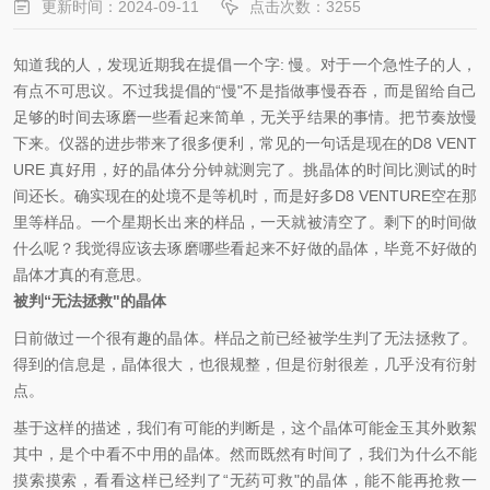
更新时间：2024-09-11
点击次数：3255
知道我的人，发现近期我在提倡一个字: 慢。对于一个急性子的人，
有点不可思议。不过我提倡的“慢"不是指做事慢吞吞，而是留给自己
足够的时间去琢磨一些看起来简单，无关乎结果的事情。把节奏放慢
下来。仪器的进步带来了很多便利，常见的一句话是现在的D8 VENT
URE 真好用，好的晶体分分钟就测完了。挑晶体的时间比测试的时
间还长。确实现在的处境不是等机时，而是好多D8 VENTURE空在那
里等样品。一个星期长出来的样品，一天就被清空了。剩下的时间做
什么呢？我觉得应该去琢磨哪些看起来不好做的晶体，毕竟不好做的
晶体才真的有意思。
被判“无法拯救"的晶体
日前做过一个很有趣的晶体。样品之前已经被学生判了无法拯救了。
得到的信息是，晶体很大，也很规整，但是衍射很差，几乎没有衍射
点。
基于这样的描述，我们有可能的判断是，这个晶体可能金玉其外败絮
其中，是个中看不中用的晶体。然而既然有时间了，我们为什么不能
摸索摸索，看看这样已经判了“无药可救"的晶体，能不能再抢救一