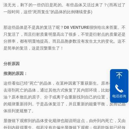
淡无光，剩下的一些仍旧是死的。有些晶体又活过来了？(而再过了
一段时间，这些“死而复生"的晶体的比例继续变多)
那这些晶体是不是真的复活了呢？
D8 VENTURE
很快给出来答案。不
只复活了，而且衍射质量明显高出了很多，不管是衍射点的质量还是
分辨率，都有明显地提高。而且晶胞参数没有发生太大的变化。这不
是简单的复活，这是涅槃重生了！
分析原因
推测的原因：
这些看似已经“死亡"的晶体，在某种因素下重获新生。原本在油里失
去溶剂死亡的晶体，通过其他方式恢复了其内部环境，比如吸水，吸
电话咨询
油？原本散乱的原子、分子或离子会重新找到自己的位置，按照原本
的规律重新排列。于是晶体复活了，并且重新的能量平衡，反而让晶
体排列更规整了。
显微镜下观察到的晶体变化规律也能说明这点，由外到内死亡，又由
外到内获得重生。假若没有在偏光显微镜下观察；假若吃饭前已经放