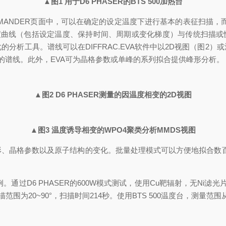
▲图1 用于D6 PHASER的BTS 500加热台
MANDER页面中，可以在确定的设定温度下进行基本的表征扫描，而
温度曲线（包括设定温度、保持时间、周期或变化梯度）与传统扫描或快
分析工具。谱线可以在DIFFRAC.EVA软件中以2D视图（图2
的谱线。此外，EVA可为晶格参数或单峰的系列拟合提供峰形分析。
▲图2 D6 PHASER测量的因温度相变的2D视图
▲图3 温度诱导相变的WPO4聚类分析MMDS视图
示了高温下的峰形、晶格参数以及原子结构的变化。批量处理模式可以方便地
通过D6 PHASER的600W模式测试，使用Cu靶辐射，无Ni滤光片，配
扫描范围为20~90°，扫描时间214秒。使用BTS 500温度台，测量范