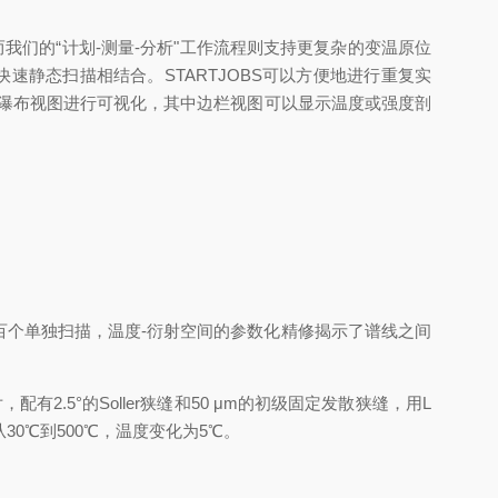
我们的“计划-测量-分析"工作流程则支持更复杂的变温原位
速静态扫描相结合。STARTJOBS可以方便地进行重复实
）或瀑布视图进行可视化，其中边栏视图可以显示温度或强度剖
拟合数百个单独扫描，温度-衍射空间的参数化精修揭示了谱线之间
有2.5°的Soller狭缝和50 μm的初级固定发散狭缝，用L
围从30℃到500℃，温度变化为5℃。