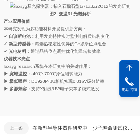
图2. 变温RL光谱解析
产业应用价值
本研究发现为多功能材料开发提供新方向：
✓
自诊断电池：
利用发光特性实时监测电解质结构变化
✓
新型传感器：
筛选热稳定性优异的Ce掺杂位点组合
✓
光电材料
：通过晶格位点调控优化能量转换效率
仪器技术亮点
lexsyg research系统在本研究中的关键作用：
▶
宽域温控：
-40℃~700℃原位测试能力
▶
极低噪声：
DU920P-BU相机实现0.01eV级分辨率
▶
多源兼容：
支持X射线/UV/电子束等多模式激发
电话咨询
在新型半导体器件研究中，少子寿命测试仪有哪些作用？
上一条