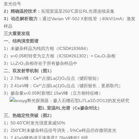
发光信号
2）精确温控技术：
实现室温至250℃原位RL光谱连续采集
3）动态解析能力：
通过Varian VF-50J X射线管（40kV/1mA）激发
样品
三大重要发现
一、结构演变图谱
1）未掺杂样品为纯四方相（ICSD#183684）
2）x=0.05时转变为立方相（ICSD#261302）+ Ce
₄
O
₇
杂相
3）Li
₂
ZrO
₃
杂相存在于所有掺杂样品中
二、双发射带机制（图1）
1）2.78eV峰：Ce³
⁺
占据La(2)O
₈
位点（键距较短）
2）2.41eV峰：Ce³
⁺
占据La(1)O
₈
位点（键距较长，更易取代）
3）掺杂量x=0.05时新增2.15eV峰（立方相特征峰）
图1. 室温RL光谱（Ce掺杂对比）
三、热稳定性突破（图2）
1）50-60℃时发光强度衰减50%
2）250℃时未掺杂样品信号消失，5%Ce样品仍存微弱发光
3）2.41eV峰热淬灭速率是2.78eV峰的1.8倍