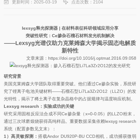
更新时间：2025-03-19
点击次数：2104
lexsyg释光探测器 | 在材料表征科研领域应用分享
突破性研究：Ce掺杂石榴石材料发光机制解决
——Lexsyg光谱仪助力克莱姆森大学揭示固态电解质
新特性
文章来源：https://doi.org/10.1016/j.optmat.2016.09.058
研究背景
美国克莱姆森大学团队取得重要突破。他们通过Ce掺杂实验，系统研
究了锂离子电池关键材料——石榴石型Li7La3Zr2O12（LLZO）的发
光特性，揭示了稀土离子在复杂晶格中的占据规律与温度响应机制。
Lexsyg research：实验成功的关键
研究采用固相反应法合成不同Ce掺杂量（x=0-0.05）的LLZO粉末，
通过三次球磨煅烧获得高纯样品。重要数据采集依赖lexsyg research
系统（配置参数见文末）：
1）高灵敏探测：
搭载Andor DU920P-BU CCD相机，成功捕获微弱