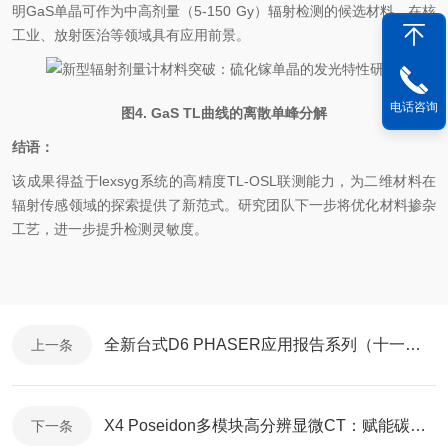
明
GaS
单晶可作为中高剂量（
5-150 Gy
）辐射检测的候选材料，在核
工业、放射医治等领域具有应用前景。
电话咨询
图
4.
GaS
TL
曲线的离散单峰分解
结语：
该成果得益于
lexsyg
系统的高精度
TL-OSL
联测能力，为二
维材料
在
辐射传感领域的探索提供了新范式。研究团队下一步将优化材料掺杂
工艺，进一步提升检测灵敏度。
全新台式D6 PHASER应用报告系列（十一）在台式机上实现原位XRD测量
上一条
X4 Poseidon多模块高分辨显微CT：赋能碳纤维增强塑料（CFRP）结构分析
下一条