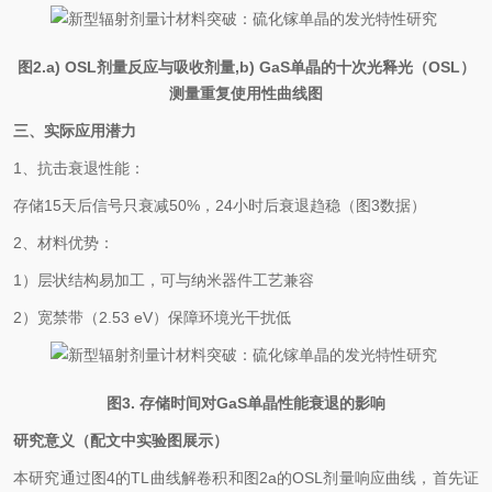
图
2.a) OSL
剂量反应与吸收剂量
,b)
GaS
单晶的
十次光释光
（
OSL
）
测量重复使用性曲线图
三、实际应用潜力
1
、抗击衰退性能：
存储
15
天后信号只衰减
50%
，
24
小时后衰退趋稳（图
3
数据）
2
、材料优势：
1
）层状结构易加工，可与纳米器件工艺兼容
2
）宽禁带（
2.53 eV
）保障环境光干扰低
图
3.
存储时间对
GaS
单晶性能衰退的影响
研究意义（配文中实验图展示）
本研究通过图
4
的
TL
曲线解卷积和图
2a
的
OSL
剂量响应曲线，首先证