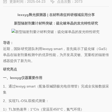
更新时间：2025-04-23
点击次数：2073
lexsyg
释光探测器
|
在材料表征科研领域应用分享
新型辐射剂量
计材料
突破：硫化镓单晶的发光特性研究
导语：
近期，国际研究团队利用
lexsyg
smart
，首先揭示了硫化镓（
GaS
）
单晶在
辐射剂量检测中的优异性能，为开发高灵敏、宽量程的辐射传
感器提供了新方向。
研究亮点
一、
lexsyg
仪器重要作用
1
、通过
lexsyg
smart
（配备双碱阴极光电倍增管）完成全实验数据采
集
2
、实现
TL-OSL
双模式测量：
1
）
TL
加热速率：
1°C/s
（室温至
450°C
，氮气环境）