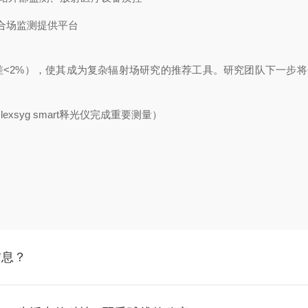
合场监测提供平台
差
<2%
），使其成为复杂辐射场研究的推荐工具。研究团队下一步将
由
lexsyg smart
释光仪完成重要测量）
信息？