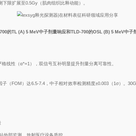
测下限扩展至
0.5Gy
（肌肉组织比释动能）。
-700
的
TL (A) 5 MeV
中子剂量响应和
TLD-700
的
OSL (B) 5 MeV
中子
严格线性（
α*=1
），双信号互补明显提升剂量分离可靠性。
因子（
FOM
）达
6.5-7.4
，中子相对效率检测精度
±0.003
（
1σ
）。
30
量
站外部监测、放射医疗设备质控