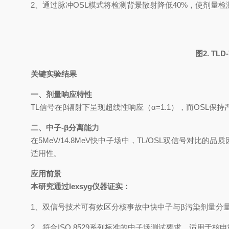
2
、通过脉冲
OSL
模式将检测背景散射降低
40%
，使剂量检
图
2. TLD
关键实验结果
一、剂量响应特性
TL
信号在
β
辐射下呈现超线性响应（
α=1.1
），而
OSL
保持
二、中子
-β
分离能力
在
5MeV/14.8MeV
快中子场中，
TL/OSL
双信号对比的品质
适用性。
应用前景
本研究通过
lexsyg
仪器证实：
1
、双信号技术可有效区分核事故中快中子与
β
污染剂量分
2
、符合
ISO 8529
系列标准的中子场测试要求，适用于核电