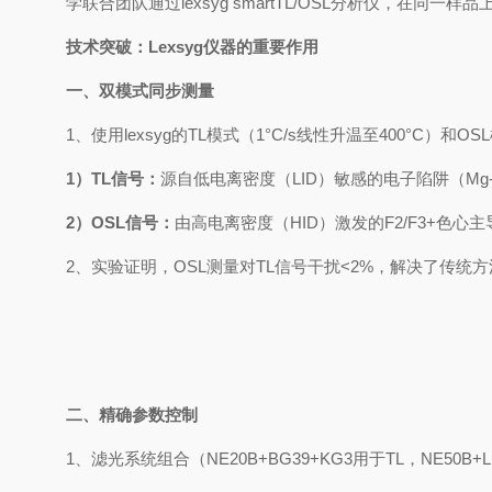
学联合团队通过
lexsyg smartTL/OSL
分析仪，在同一样品
技术突破：
Lexsyg
仪器的重要作用
一、双模式同步测量
1
、使用
lexsyg
的
TL
模式（
1°C/s
线性升温至
400°C
）和
OSL
1
）
TL
信号：
源自低电离密度（
LID
）敏感的电子陷阱（
Mg
2
）
OSL
信号：
由高电离密度（
HID
）激发的
F2/F3+
色心主
2
、实验证明，
OSL
测量对
TL
信号干扰
<2%
，解决了传统方
二、精确参数控制
1
、滤光系统组合（
NE20B+BG39+KG3
用于
TL
，
NE50B+L