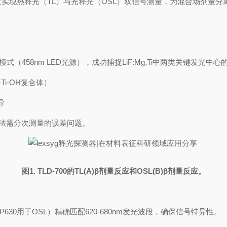
上实现热释光（
TL
）与光释光（
OSL
）双信号测量，为混合场剂量分
模式（
458nm LED
光源），成功捕捉
LiF:Mg,Ti
中两类关键发光中心
-Ti-OH
复合体）
导
法需分次测量的误差问题。
图
1. TLD-700
的
TL(A)β
剂量反应和
OSL(B)β
剂量反应。
P630
用于
OSL
）精确匹配
620-680nm
发光波段，确保信号特异性。