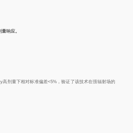
剂量响应。
Gy
高剂量下相对标准偏差
<5%
，验证了该技术在强辐射场的