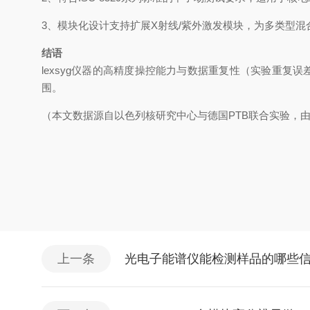
3
、模块化设计支持扩展
X
射线
/
紫外激发模块，为多类型混
结语
lexsyg
仪器的高精度操控能力与数据重复性（实验重复误
围。
（本文数据源自以色列核研究中心与德国
PTB
联合实验，
上一条
光电子能谱仪能检测样品的哪些