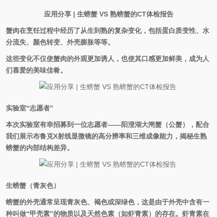
应用分享 |
生螃蟹 VS 熟螃蟹的CT体检报告
蟹肉在烹饪过程中经历了从生到熟的复杂变化，包括蛋白质变性、水
分流失、颜色转变、外壳膨胀等等。
这些变化不仅使蟹肉的外观更加诱人，也使其口感更加鲜美，成为人
们喜爱的美味佳肴。
实验室“志愿者”
本次实验室有幸招募到一位志愿者——阳澄湖大闸蟹（公蟹），配合
我们展示布鲁克X射线显微镜的高分辨率和三维成像能力，揭秘生熟
螃蟹的内部结构差异。
生螃蟹（青灰色）
螃蟹的外壳通常呈现青灰色、褐色或深绿色，这是由于外壳中含有一
种叫做“甲壳素”的物质以及天然色素（如虾青素）的存在。虾青素在