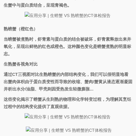
生蟹中与蛋白质结合，呈现青褐色。
熟螃蟹（橙红色）
当螃蟹被煮熟时，虾青素与蛋白质的结合被破坏，虾青素释放出来并
氧化，呈现出鲜艳的红色或橙色。这种颜色变化是螃蟹煮熟的明显标
志。
生熟蟹各视角对比
通过CT三视图对比生熟螃蟹的内部结构变化，我们可以很明显地看
出蟹肉体积由于蛋白质变性而导致的收缩、蟹肉/蟹黄从液态逐渐凝固
并析出水分/油脂、甲壳则因受热发生轻微膨胀...
这些变化揭示了螃蟹从生到熟的物理和化学转变过程，为理解其烹饪
过程中的结构变化提供了直观依据。