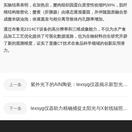
实验结果表明，在加热后，蟹肉组织因蛋白质变性收缩约30%，肌纤
维结构致密化；蟹黄（肝胰腺）由液态逐渐凝固，并伴随脂质融合形
成微米级油泡；体液蒸发与相分离导致体内孔隙率增加。
通过布鲁克2214CT设备的高分辨率和三维成像能力，不仅为水产食
品加工工艺优化提供了可视化数据道路，也为生物材料仿生研究开辟
了新的观测维度，证实了显微CT技术在食品科学领域的创新应用潜
力。
紫外光下的AlN陶瓷：lexsyg仪器揭示新型光电材料特性
上一条
lexsyg仪器助力精确捕捉太阳光与X射线辐照差异
下一条