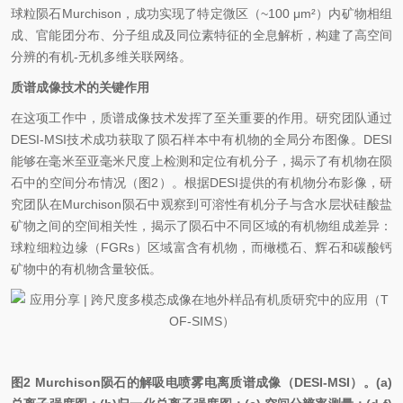
球粒陨石Murchison，成功实现了特定微区（~100 μm²）内矿物相组
成、官能团
分布、分子组成及同位素特征的全息解析，构建了
高空间
分辨的有机-无机多维关联网络。
质谱成像技术的关键作用
在这项工作中，质谱成像技术发挥了至关重要的作用。研究团队通过
DESI-MSI技术成功获取了陨石样本中有机物的全局分布图像。DESI
能够在毫米至亚毫米尺度上检测和定位有机分子，揭示了有机物在陨
石中的空间分布情况（图2）。根据DESI提供的有机物分布影像，研
究团队在Murchison陨石中观察到可溶性有机分子与含水层状硅酸盐
矿物之间的空间相关性，揭示了陨石中不同区域的有机物组成差异：
球粒细粒边缘（FGRs）区域富含有机物，而橄榄石、辉石和碳酸钙
矿物中的有机物含量较低。
图2 Murchison陨石的解吸电喷雾电离质谱成像（DESI-MSI）。(a)