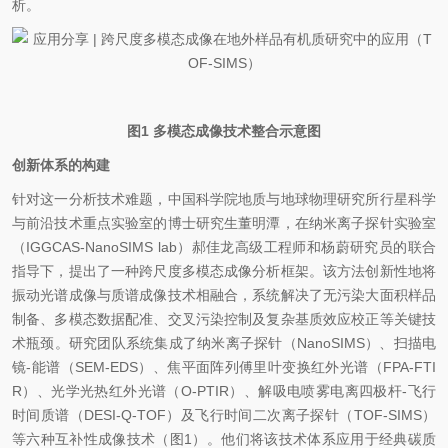
析。
图1 多模态成像技术整合示意图
创新体系的构建
针对这一分析技术难题，中国科学院地质与地球物理研究所行星科学
与前沿技术重点实验室的博士研究生董明潭，在纳米离子探针实验室
（IGGCAS-
NanoSIMS
lab）郝佳龙高级工程师和杨蔚研究员的联合
指导下，提出了一种跨尺度多模态成像分析框架。该方法创新性地将
振动光谱成像与质谱成像技术相融合，系统解决了无污染大面积样品
制备、多模态数据配准、交叉污染控制及复杂基质效应校正等关键技
术瓶颈。研究团队系统集成了纳米离子探针（
NanoSIMS
）、扫描电
镜-能谱（SEM-EDS）、焦平面阵列傅里叶变换红外光谱（FPA-FTI
R）、光学光热红外光谱（O-PTIR）、解吸电喷雾电离四
极
杆-飞行
时间质谱（DESI-Q-TOF）及飞行时间二次离子探针（TOF-SIMS）
等六种互补性成像技术（图1）。他们将该技术体系应用于经典碳质