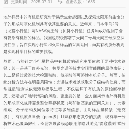
更新时间：2025-07-31
点击次数：1685
地外样品中的有机质研究对于揭示生命起源以及探索太阳系
前生命
分
子的形成与演化机制具有极其重要的意义。近年来，日本
隼
鸟2号
（龙宫小行星）与NASA冥王号（贝努小行星）任务均成功返回了含
有复杂有机质的样品。我国也积极部署了天问二号与天问三号深空探
测任务，旨在实现小行星和火星样品的采集返回，而其有机质分析则
是实现科学目标的重要挑战。
然而，当前针对小行星样品中有机质的研究主要依赖于两种技术路
径：其一是基于红外光谱、拉曼光谱等技术实现官能团的原位表征；
其二是通过质谱技术检测羧酸、氨基酸等可溶性有机分子。然而，传
统分析方法存在明显局限性：光谱技术难以获取分子
级结构
信息，而
常规质谱测试依赖溶剂提取过程，不仅破坏了有机质的原始赋存状
态，还增加了地球污染的风险。更重要的是，全方面揭示地外有机质
的形成演化规律需要整合赋存状态（与矿物基质的空间关系）、元素
组成、分子结构及同位素特征等多维信息。面对样品量稀缺（毫克
级）、有机质含量低（ppm级）且赋存形态复杂的挑战，现有单一分
析技术已显局限性，亟需发展多模态联用策略以避免“管窥蠡测”式分