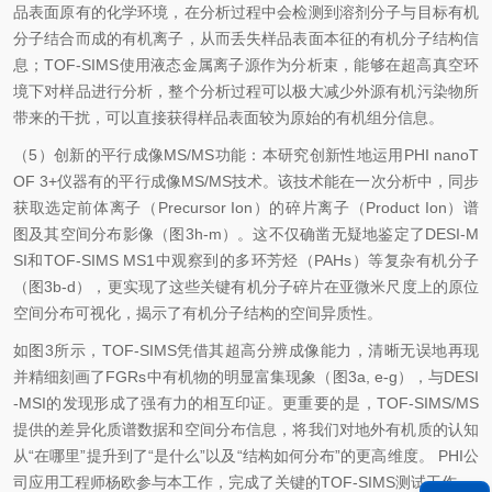
品表面原有的化学环境，在分析过程中会检测到溶剂分子与目标有机
分子结合而成的有机离子，从而丢失样品表面本征的有机分子结构信
息；TOF-SIMS使用液态金属离子源作为分析束，能够在超高真空环
境下对样品进行分析，整个分析过程可以极大减少外源有机污染物所
带来的干扰，可以直接获得样品表面较为原始的有机组分信息。
（5）创新的平行成像MS/MS功能：本研究创新性地运用PHI
nanoT
OF
3+仪器有的平行成像MS/MS技术。该技术能在一次分析中，同步
获取选定前体离子（Precursor Ion）的碎片离子（Product Ion）谱
图及其空间分布影像（图3h-m）。这不仅确凿无疑地鉴定了DESI-M
SI和TOF-SIMS MS1中观察到的多环芳烃（PAHs）等复杂有机分子
（图3b-d），更实现了这些关键有机分子碎片在亚微米尺度上的原位
空间分布可视化，揭示了有机分子结构的空间异质性。
如图3所示，TOF-SIMS凭借其超高分辨成像能力，清晰无误地再现
并精细刻画了FGRs中有机物的明显富集现象（图3a, e-g），与DESI
-MSI的发现形成了强有力的相互印证。更重要的是，TOF-SIMS/MS
提供的差异化质谱数据和空间分布信息，将我们对地外有机质的认知
从“在哪里”提升到了“是什么”以及“结构如何分布”的更高维度。 PHI公
司应用工程师杨欧参与本工作，完成了关键的TOF-SIMS测试工作。