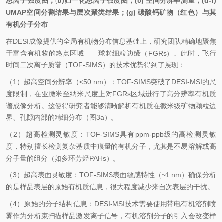
总离子强度图；(b)归一化总离子强度图；(c) 空间分辨率测量；(d-f)
UMAP空间分割结果与层次聚类结果；(g) 碳
酸钙矿物（红色）与其
有机分子分布
在DESI成像提供的全局有机物分布信息基础上，研究团队精确地聚焦
于富含有机物的热点区域——球粒细粒边缘（FGRs）。此时，飞行
时间二次离子质谱（TOF-SIMS）的技术优势得到了展现：
（1）超高空间分辨率（<50 nm）：TOF-SIMS突破了DESI-MSI的尺
度限制，在亚微米至纳米尺度上对FGRs区域进行了高分辨率有机质
谱成像分析。这使得研究者能够清晰解析有机质在微米级矿物颗粒边
界、孔隙内部的精细分布（图3a）。
（2）超高检测灵敏度：TOF-SIMS具有ppm-ppb级的高检测灵敏
度，特别擅长检测复杂基质中痕量的有机分子，尤其是不易溶解或高
分子量的组分（如多环芳烃PAHs）。
（3）超高表面灵敏度：TOF-SIMS表面敏感特性（~1 nm）确保分析
的是样品表层的原始有机质信息，很大程度减少来自次表层的干扰。
（4）原始的分子结构信息：DESI-MSI技术需要使用带电有机溶剂喷
雾作为分析束扫描样品激发离子信号，有机溶剂分子的引入会改变样