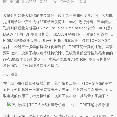
更新时间：2025-10-29
点击次数：1318
质量分析器是质谱仪的重要部件，位于离子源和检测器之间，其功能
是将离子源中产生的样品离子按质荷比（m/z）进行分离。三重聚焦
飞行时间质量分析器(TRIple Focusing Time of flight,简称TRIFT)是U
LVAC-PHI的TOF质量分析器。自1988年搭载TRIFT质量分析器的TO
F-SIMS设备商用以来，ULVAC-PHI已将其应用于多代TOF-SIMS产
品中。经过三十多年的持续优化与迭代，TRIFT凭借其宽通能、高景
深和较大二次离子接收角等独特设计，已成为目前全球性能很出色的
静态SIMS质量分析器之一。本系列文章将介绍TRIFT质量分析器的
发展历程、工作原理及其技术特点。
一、引言
在介绍TRIFT质量分析器之前，我们简要回顾一下TOF-SIMS的基本
原理：使用脉冲一次离子束轰击样品表面，可激发出二次离子。在提
取电场的作用下，特定极性的二次离子被加速，其能量关系如下：
式中：Ekin为二次离子的动能，V0为提取电压，e、m、v分别为二次