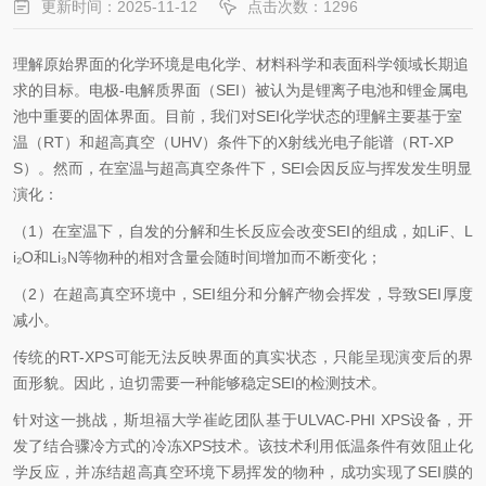
更新时间：2025-11-12
点击次数：1296
理解原始界面的化学环境是电化学、材料科学和表面科学领域长期追
求的目标。电极-电解质界面（SEI）被认为是锂离子电池和
锂金属
电
池中重要的固体界面。目前，我们对SEI化学状态的理解主要基于室
温（RT）和超高真空（UHV）条件下的X射线光电子能谱（RT-XP
S）。然而，在室温与超高真空条件下，SEI会因反应与挥发发生明显
演化：
（1）在室温下，自发的分解和生长反应会改变SEI的组成，如
LiF
、
L
i
₂
O
和
Li
₃
N
等物种的相对含量会随时间增加而不断变化；
（2）在超高真空环境中，SEI组分和分解产物会挥发，导致SEI厚度
减小。
传统的RT-XPS可能无法反映界面的真实状态，只能呈现演变后的界
面形貌。因此，迫切需要一种能够稳定SEI的检测技术。
针对这一挑战，斯坦福大学崔屹团队基于ULVAC-PHI XPS设备，开
发了结合骤冷方式的冷冻XPS技术。该技术利用低温条件有效阻止化
学反应，并冻结超高真空环境下易挥发的物种，成功实现了SEI膜的