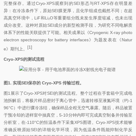
完整保存。通过Cryo-XPS观察到的SEI形态与RT-XPS存在明显差
异：在冷冻条件下，原始SEI膜更厚，且化学组成也截然不同；在超
高真空环境中，
LiF
和
Li
₂
O
等重要组分既未发生厚度缩减，也未出现
成分改变。这种对原始SEI成分的新型检测手段，为研究不同电解质
体系下的性能关联提供了可能。相关成果以《Cryogenic X-ray photo
electron spectroscopy for battery interfaces》为题发表在《Natur
[1]
e》期刊上。
Cryo-XPS的测试流程
图1. 实现SEI保存的 Cryo-XPS 传输过程。
图1展示了Cryo-XPS对SEI的测试流程。整个过程在手套箱中完成电
池拆解后，将极片样品密封于离心管中，迅速转移至液氮环境（约-1
96°C）中进行
骤
冷冻结，确保样品全程无空气暴露。随后，样品被置
于预冷却的进样室中抽真空，5-10分钟内即可完成真空制备并传输
至
分析
室，在-110°C的恒温条件下采集XPS图谱。Cryo-XPS技术能够
准确反映原始SEI的详细化学环境，因为低温条件既能抑制化学反