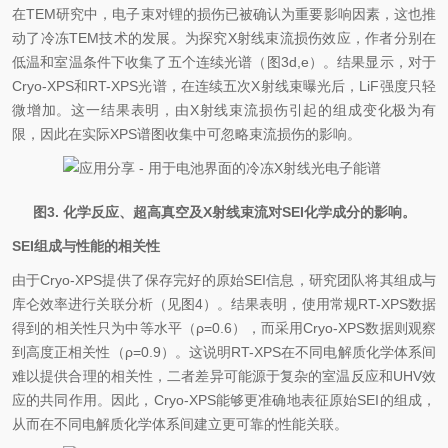
在TEM研究中，电子束对锂的损伤已被确认为重要影响因素，这也推
动了冷冻TEM技术的发展。为探究X射线束流损伤效应，作者分别在
低温和室温条件下收集了五个连续光谱（图3d,e）。结果显示，对于
Cryo-XPS和RT-XPS光谱，在连续五次X射线束曝光后，
LiF
强度只轻
微增加。这一结果表明，由X射线束流损伤引起的组成变化极为有
限，因此在实际XPS谱图收集中可忽略束流损伤的影响。
图3. 化学反应、超高真空及X射线束流对SEI化学成分的影响。
SEI组成与性能的相关性
由于Cryo-XPS提供了保存完好的原始SEI信息，研究团队将其组成与
库仑效率进行关联分析（见图4）。结果表明，使用常规RT-XPS数据
得到的相关性只为中等水平（ρ=0.6），而采用Cryo-XPS数据则观察
到高度正相关性（ρ=0.9）。这说明RT-XPS在不同电解质化学体系间
难以提供合理的相关性，二者差异可能源于复杂的室温反应和UHV效
应的共同作用。因此，Cryo-XPS能够更准确地表征原始SEI的组成，
从而在不同电解质化学体系间建立更可靠的性能关联。