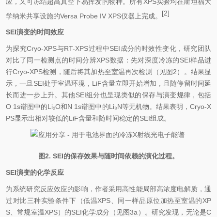
应，又可冻结超高真空下易挥发的物种。所有XPS实验均在斯坦福大
[2]
学纳米共享设施的Versa Probe IV XPS仪器上完成。
SEI演变的时间效应
为探究Cryo-XPS与RT-XPS过程中SEI成分的时效性变化，研究团队
对比了同一检测点的时间分辨XPS数据：先对深度冷冻的SEI样品进
行Cryo-XPS检测，随后将其加热至室温再次检测（见图2）。结果显
示，一旦SEI处于室温环境，
LiF
含量立即开始增加，且随停留时间延
长而进一步上升。其他SEI组分也呈现类似的保存与演变规律，包括
O 1s谱图中的
Li
₂
O
和N 1s谱图中的
Li
₃
N
等无机物。结果表明，Cryo-X
PS显示出相对较低的
LiF
含量和随时
间稳定
的SEI组成。
图2. SEI的保存效果与随时间依赖的演化过程。
SEI演变的化学反应
为系统研究反应效应的影响，作者采用高性能局部高浓度电解质，通
过对比三种实验条件下（低温XPS、同一样品原位加热至室温的XP
S、常规室温XPS）的SEI化学成分（见图3a）。研究发现，无论是C