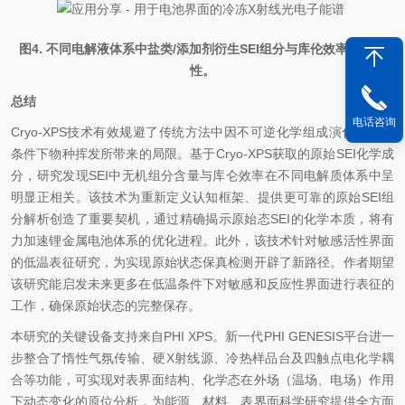
图4. 不同电解液体系中盐类/添加剂衍生SEI组分与库伦效率的关联
性。
总结
电话咨询
Cryo-XPS技术有效规避了传统方法中因不可逆化学组成演化及UHV
条件下物种挥发所带来的局限。基于Cryo-XPS获取的原始SEI化学成
分，研究发现SEI中无机组分含量与库仑效率在不同电解质体系中呈
明显正相关。该技术为重新定义认知框架、提供更可靠的原始SEI组
分解析创造了重要契机，通过精确揭示原始态SEI的化学本质，将有
力加速
锂
金属电池体系的优化进程。此外，该技术针对敏感活性界面
的低温表征研究，为实现原始状态保真检测开辟了新路径。作者期望
该研究能启发未来更多在低温条件下对敏感和反应性界面进行表征的
工作，确保原始状态的完整保存。
本研究的关键设备支持来自PHI XPS。新一代PHI GENESIS平台进一
步整合了惰性气氛传输、硬X射线源、冷热样品台及四触点电化学耦
合等功能，可实现对表界面结构、化学态在外场（温场、电场）作用
下动态变化的原位分析，为能源、材料、表界面科学研究提供全方面