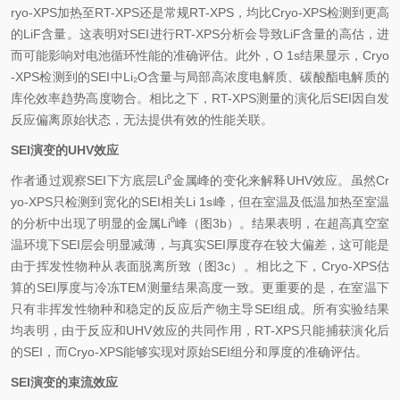
ryo-XPS加热至RT-XPS还是常规RT-XPS，均比Cryo-XPS检测到更高
的
LiF
含量。这表明对SEI进行RT-XPS分析会导致
LiF
含量的高估，进
而可能影响对电池循环性能的准确评估。此外，O 1s结果显示，Cryo
-XPS检测到的SEI中
Li
₂
O
含量与局部高浓度电解质、碳酸
酯
电解质的
库伦效率趋势高度吻合。相比之下，RT-XPS测量的演化后SEI因自发
反应偏离原始状态，无法提供有效的性能关联。
SEI演变的UHV效应
作者通过观察SEI下方底层Li
⁰
金属峰的变化来解释UHV效应。虽然Cr
yo-XPS只检测
到宽化的
SEI相关Li 1s峰，但在室温及低温加热至室温
的分析中出现了明显的金属Li
⁰
峰（图3b）。结果表明，在超高真空室
温环境下SEI层会明显减薄，与真实SEI厚度存在较大偏差，这可能是
由于挥发性物种从表面脱离所致（图3c）。相比之下，Cryo-XPS估
算的SEI厚度与冷冻TEM测量结果高度一致。更重要的是，在室温下
只有非挥发性物种和稳定的反应后产物主导SEI组成。所有实验结果
均表明，由于反应和UHV效应的共同作用，RT-XPS只能捕获演化后
的SEI，而Cryo-XPS能够实现对原始SEI组分和厚度的准确评估。
SEI演变的束流效应