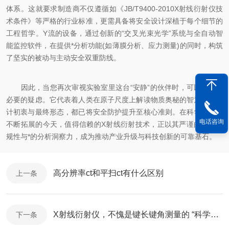
体系。这就要求制造商不仅遵循如《JB/T9400-2010X射线衍射仪技
术条件》等严格的行业标准，更需具备将安全设计深植于每个细节的
工程哲学。Y流的设备，通过创新的“交叉光束光学”系统与全自动智
能监控软件，在提供*分析功能(如薄膜分析、应力测量)的同时，构筑
了坚实的被动与主动安全双重防线。
因此，当您再次审视实验室里这台“安静”的伙伴时，可以放下不
必要的疑虑。它代表着人类在原子尺度上解读物质奥秘的智慧，其设
计初衷与最终形态，都已将安全防护提升至核心准则。在科学的边界
电话咨询
不断拓展的今天，值得信赖的X射线衍射技术，正以其严谨的安全合
规性与*的分析洞察力，成为推动产业升级与科技创新的可靠基石。
高分辨率ct和平扫ct有什么区别
上一条
X射线衍射仪，不愧是键长键角测量的 “科学火眼金睛”
下一条