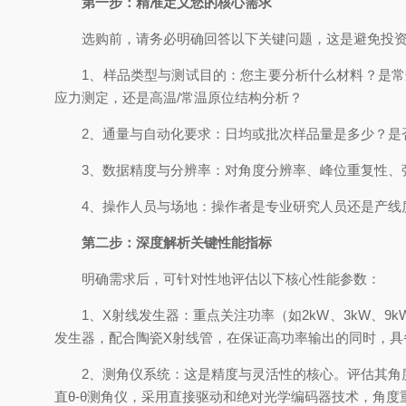
第一步：精准定义您的核心需求
选购前，请务必明确回答以下关键问题，这是避免投资
1、样品类型与测试目的：您主要分析什么材料？是常规
应力测定，还是高温/常温原位结构分析？
2、通量与自动化要求：日均或批次样品量是多少？是否
3、数据精度与分辨率：对角度分辨率、峰位重复性、强
4、操作人员与场地：操作者是专业研究人员还是产线质
第二步：深度解析关键性能指标
明确需求后，可针对性地评估以下核心性能参数：
1、X射线发生器：重点关注功率（如2kW、3kW、9
发生器，配合陶瓷X射线管，在保证高功率输出的同时，具
2、测角仪系统：这是精度与灵活性的核心。评估其角度
直θ-θ测角仪，采用直接驱动和绝对光学编码器技术，角度重现