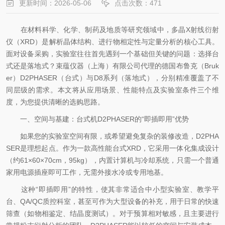
更新时间：2026-05-06
点击次数：471
在材料科学、化学、制药及地质等研究领域中，多晶X射线衍射
仪（XRD）是解析晶体结构、进行物相定性与定量分析的核心工具。
面对设备采购，实验室往往首先遇到一个基础但关键的问题：选择台
式还是落地式？束蕴仪器（上海）有限公司代理的德国布鲁克（Bruk
er）D2PHASER（台式）与D8系列（落地式），分别精准覆盖了不
同层级的需求。本文将从应用场景、性能特点及实验室条件三个维
度，为您提供清晰的选购思路。
一、空间与基建：台式机D2PHASER的“即插即用”优势
如果您的实验室空间有限，或希望避免复杂的装修改造，D2PHA
SER是理想起点。作为一款高性能台式XRD，它采用一体化集成设计
（约61×60×70cm，95kg），内置计算机与冷却系统，只需一个普通
家用电源插座即可工作，无需外接水冷或专用地基。
这种“即插即用”的特性，使其非常适合中小型实验室、教学平
台、QA/QC质控科室，甚至可作为大型设备的补充，用于日常的快速
筛查（如物相鉴定、结晶度测试）。对于预算相对敏感，且主要进行