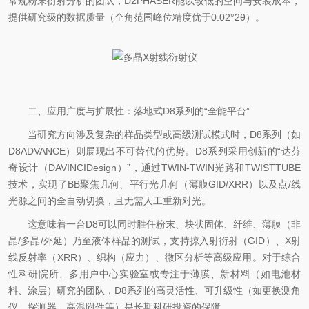
常规粉末衍射分析的团队，D2PHASER能以较低的空间与安装成本，
提供研究级的数据质量（全角范围峰位精度优于0.02°2θ）。
二、应用广度与扩展性：落地式D8系列的“全能平台”
当研究方向涉及复杂的样品类型或高级测试模式时，D8系列（如
D8ADVANCE）则展现出不可替代的优势。D8系列采用创新的“达芬
奇设计（DAVINCIDesign）”，通过TWIN-TWIN光路和TWISTTUBE
技术，实现了BB聚焦几何、平行光几何（薄膜GID/XRR）以及点/线
光源之间的全自动切换，且无需人工重新对光。
这意味着一台D8可以同时胜任粉末、块状固体、纤维、薄膜（非
晶/多晶/外延）乃至液体样品的测试，支持掠入射衍射（GID）、X射
线反射率（XRR）、织构（应力）、微区分析等高级应用。对于综合
性科研院所、多用户中心实验室或专注于薄膜、新材料（如电池材
料、涂层）研究的团队，D8系列的高灵活性、可升级性（如更换测角
仪、探测器、高温附件等）是长期科研投资的保障。