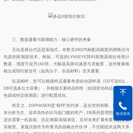
三、数据通量与探测能力：核心硬件的考量
无论选择台式还是落地式，布鲁克XRD均标配高精度的测角仪与
先进的探测器技术。例如，可选的LYNXEYE阵列探测器相比传统计
数器，强度可提升150倍，大幅提高测试速度与灵敏度，这对微量相
检出或弱衍射信号（如高分子、非晶材料）至关重要。
在选购时，您可以根据样品通量考虑自动进样器（D2可选6位，
D8可选多位大容量），并根据主要样品特性（如强荧光样品需考虑单
色器或特定探测器）进行配置优化。
简言之，D2PHASER​是“精悍”的代表，适合空间有限、以常规粉
末分析为主、追求高性价比与低门槛的用户；D8系列​是理想的平台，
电话咨询
适合需要一机多能、涉足薄膜/高级表征、且对未来扩展有要求的专业
实验室。束蕴仪器作为布鲁克的战略合作伙伴，不仅能提供这两大系