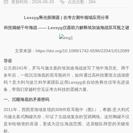
更新时间：2026-05-20
点击次数：284
Lexsyg
释光探测器
|
在考古测年领域应用分享
科技揭秘千年海战
—— Lexsyg
仪器助力解释埃加迪海战双耳瓶之谜
文章来源：
https://doi.org/10.1088/1742-6596/2204/1/012089
导语
公元前
241
年，罗马与迦太基的埃加迪海战改写了地中海历史。两千
多年后，一组沉没海底的双耳瓶碎片，如何通过高科技重现古战场密
码？意大利与波兰科学家团队运用
Lexsyg
全自动热释光仪等先进设
备，带我们穿越时空见证考古科技的震撼力量。
一、沉睡海底的矛盾密码
2011
年，西西里海域发现的
308
件双耳瓶中（图
1
），希腊
-
意大利式
与迦太基式陶罐共存，印证了古战场复杂的贸易网络。这些陶罐不仅
是补给物资的容器，更成为定位海战范围、还原舰队阵型的关键坐
标。