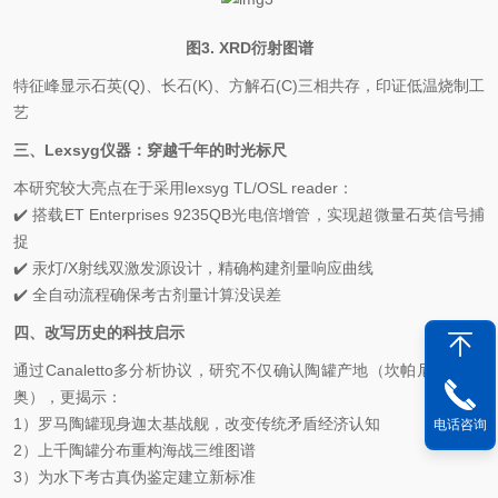
图
3. XRD
衍射图谱
特征峰显示石英
(Q)
、长石
(K)
、方解石
(C)
三相共存，印证低温烧制工
艺
三、
Lexsyg
仪器：穿越千年的时光标尺
本研究较大亮点在于采用
lexsyg TL/OSL reader
：
✔️
搭载
ET Enterprises 9235QB
光电倍增管，实现超微量石英信号捕
捉
✔️
汞灯
/X
射线双激发源设计，精确构建剂量响应曲线
✔️
全自动流程确保考古剂量计算没误差
四、改写历史的科技启示
通过
Canaletto
多分析协议，研究不仅确认陶罐产地（坎帕尼亚
/
拉齐
奥），更揭示：
1
）罗马陶罐现身迦太基战舰，改变传统矛盾经济认知
电话咨询
2
）上千陶罐分布重构海战三维图谱
3
）为水下考古真伪鉴定建立新标准