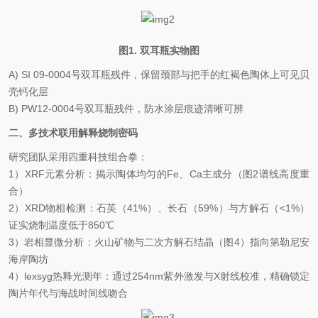
图
1.
双耳瓶实物图
A) SI 09-0004
号双耳瓶残件，保留颈部与把手的红褐色陶体上可见贝
壳钙化层
B) PW12-0004
号双耳瓶残件，防水涂层痕迹清晰可辨
二、多技术联用解释烧制密码
研究团队采用四重科技组合拳：
1
）
XRF
元素分析：揭示陶体均匀的
Fe
、
Ca
主成分（图
2
谱线高度重
合）
2
）
XRD
物相检测：石英（
41%
）、长石（
59%
）与方解石（
<1%
）
证实烧制温度低于
850
℃
3
）岩相显微分析：火山矿物与二次方解石结晶（图
4
）指向第勒尼安
海岸陶坊
4
）
lexsyg
热释光测年：通过
254nm
紫外激发与
X
射线校准，精确锁定
陶片年代与海战时间线吻合