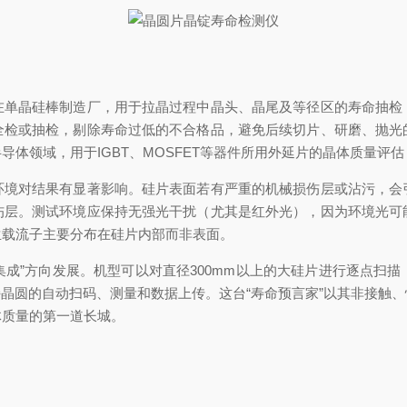
晶硅棒制造厂，用于拉晶过程中晶头、晶尾及等径区的寿命抽检
全检或抽检，剔除寿命过低的不合格品，避免后续切片、研磨、抛光
体领域，用于IGBT、MOSFET等器件所用外延片的晶体质量评
对结果有显著影响。硅片表面若有严重的机械损伤层或沾污，会
伤层。测试环境应保持无强光干扰（尤其是红外光），因为环境光可
生载流子主要分布在硅片内部而非表面。
成”方向发展。机型可以对直径300mm以上的大硅片进行逐点扫
持晶圆的自动扫码、测量和数据上传。这台“寿命预言家”以其非接触
体质量的第一道长城。