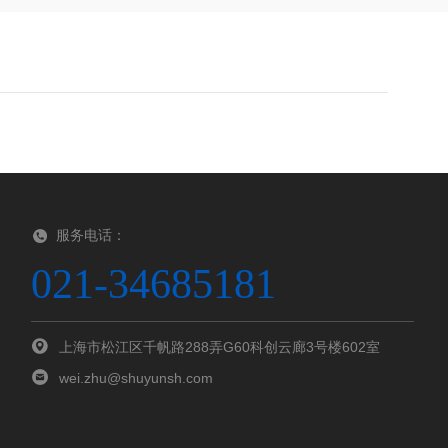
服务电话：
021-34685181
上海市松江区千帆路288弄G60科创云廊3号楼602室
wei.zhu@shuyunsh.com