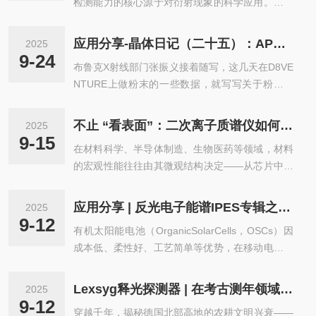
检测能力的核心源于对衍射现象的科学应用。深入
理解衍射仪基本原理，是掌握设备检测逻辑、发挥
其分析价值的基础，也为各领域科研与生产中的结
应用分享-晶体日记（二十五）：APEX6的正确打开方式-2（XRD软件）
2025
构分析工作提供理论支撑。​衍射仪的原理核心围绕
9-24
布鲁克X射线部门张振义接着随写，这几天在D8VE
X射线衍射效应展开，X射线具有电磁波属性，其波
NTURE上做粉末的一些数据，就写写关于粉末的
长与晶体中原子间的距离处于同一数量级，当X射
一些东西吧。粉末其实和单晶的实验思路是相通
线穿透晶体样品时，会与晶体内部规则排列的原子
的。一、自动化XRD2EVAL的使用使用D8VENTU
发生相互作用——原子中的电子会吸收X射线能量
不止 “看表面”：二次离子质谱仪如何揭示材料微观结构的隐藏信息？
2025
RE/QUEST采集少量样品，以及低温环境下的粉末
并产生次生电磁波，即散射波。​这些散射波并非无
9-15
在材料科学、半导体制造、生物医药等领域，材料
XRD数据，已经成为日常工作中的常态。甚至很多
序传播，而是会因晶体原子的周期性排...
的宏观性能往往由其微观结构决定——从芯片中元
时候，我们能得到非常好的数据用于结构精修。AP
素的分布均匀性，到合金内部的成分梯度，再到生
EX6的XRD2EVAL在原有基础（IntegrateDebyeRi
物材料的表层修饰状态，这些“看不见的细节”直接
ngs）上，新增了自动设计策略、数据收集功能，
应用分享 | 反光电子能谱IPES专辑之应用案例（二）-XPS
2025
影响产品的质量与功能。然而，传统材料分析技术
使这一功能更趋自动化、简洁化。通常...
9-12
有机太阳能电池（OrganicSolarCells，OSCs）因
多停留在“表面观察”层面，难以深入内部捕捉微观
成本低、柔性好、工艺简单等优势，在移动电子、
信息。如今，二次离子质谱仪凭借“深度剖析+高分
建筑光伏一体化等领域具应用潜力。然而，有机薄
辨率成像”的双重能力，突破了表面分析的局限，
膜的表面能级结构表征不足严重制约了器件性能优
成为揭示材料微观结构隐藏信息的微观探测利器。​
Lexsyg释光探测器 | 在考古测年领域应用分享
2025
化。传统技术难以直接测量表面未占据态（LUM
传统材料分析为何难以突破“表面桎梏”？以常用的
9-12
穿越千年，揭秘德国北部高地的农耕文明兴衰——
O）能级，而低能反光电子能谱（Low-EnergyInve