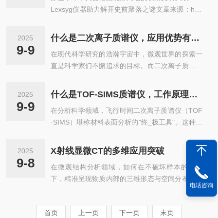
扫描电子显微镜为例，其虽能呈现...
Lexsyg仪器助力解开史前聚落之谜文章来源：http
rsePhotoemissionSpectroscopy，LEIPS）凭借其
s://doi.org/10.1002/gea.21952引言在德国北部巴
表面敏感性和直接测量LUMO的优势，为揭示表面
伐利亚的侏罗纪高地，一片看似荒凉的石灰岩台地
能级调控机制提供了关键手段。西安交通大学鲁广
什么是二次离子质谱仪，应用优势有哪些？
2025
隐藏着人类与自然互动的千年密码。近期，一项跨
昊教授团队创新性...
9-9
在现代科学研究的浩瀚宇宙中，微观世界的探索一
学科研究通过考古学、地质考古学与前沿科技手
直是科学家们不懈追求的目标。而二次离子质谱仪
段，揭示了这片高地从新石器时代至中世纪的人类
（SecondaryIonMassSpectrometry，简称SIMS）
定居与土地利用历史。研究中，lexsyg光释光（OS
无疑是这一探索旅程中的重要工具，它为我们揭开
L）测年系统成为解释年代谜题的关键工具，为高
什么是TOF-SIMS质谱仪，工作原理分析！
2025
了物质内部结构与成分的神秘面纱。一、什么是二
精度重建景观动态提供了科学基石。研究方...
9-9
在分析科学领域，飞行时间二次离子质谱仪（TOF
次离子质谱仪二次离子质谱仪是一种高精度的分析
-SIMS）堪称材料表面分析的"终_极工具"。这种高
仪器，主要用于分析固体表面和薄层的元素组成和
_端分析仪器能够以惊人的灵敏度和空间分辨率揭
同位素分布。其工作原理是通过高能量的初级离子
示材料最表层的化学成分信息，成为表面科学研究
束轰击样品表面，使样品表面原子电离，产生二次
X射线显微CT的多维应用突破
2025
的利器。TOF-SIMS的工作原理极其精妙：通过一
离子。这些二次离子被加速、聚焦后进入质量分析
9-8
在微观结构分析领域，如何在不破坏样本的前提
次离子束轰击样品表面，溅射出二次离子，这些离
器，通过测...
下，精准呈现物质内部的三维形态与空间分布，一
子根据质量-电荷比在飞行管中分离，最终被检测
电话咨询
直是科研与工业界的核心需求。X射线显微CT技术
器捕获。飞行时间质量分析器的独_特设计使其具
凭借无损成像、高分辨率、三维重构的优势，突破
备高质量分辨率和高灵敏度双重优势，能够同时检
首页
上一页
下一页
末页
了传统微观检测的局限，成为探索微观世界的利
测从氢到重金属的全部元素，甚至包括复杂的有机