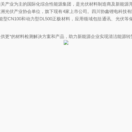
关产业为主的国际化综合性能源集团，是光伏材料制造商及新能源开
亚洲光伏产业协会单位，旗下现有4家上市公司。四川协鑫锂电科技
型CN100和动力型DL500正极材料，应用领域包括通讯、光伏
供更*的材料检测解决方案和产品，助力新能源企业实现清洁能源转