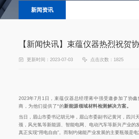
新闻资讯
【新闻快讯】束蕴仪器热烈祝贺
更新时间：2023-07-03
点击次数：1825
2023年7月1日，束
蕴仪器总经理蒋
中强受邀参加了协鑫
商，为他们提供了*的
新能源领域材料检测解决方案。
当日，眉山市委书记胡元坤，眉山市委副书记黄河，四川
颈，风光氢等新能源、智能电网、电动汽车等新兴产业的
真正实现“用电自由"。而制约储能产业发展的主要瓶颈是