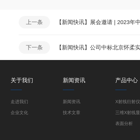
上一条
【新闻快讯】展会邀请 | 202
下一条
【新闻快讯】公司中标北京怀柔
关于我们
新闻资讯
产品中心
走进我们
新闻资讯
企业文化
技术文章
表面分析