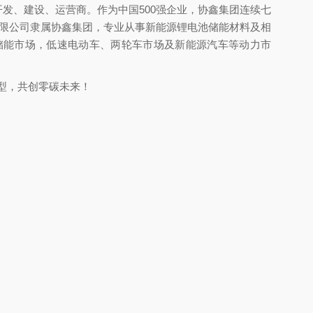
发、建设、运营商。作为中国500强企业，协鑫集团连续七
有限公司隶属协鑫集团，专业从事新能源锂电池储能材料及相
等储能市场，低速电动车、两轮车市场及新能源汽车等动力市
型，共创零碳未来！