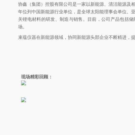
协鑫（集团）控股有限公司是一家以新能源、清洁能源及相
年位列中国新能源行业
单位
，是全球太阳能理事会单位、
关锂电材料的研发、制造与销售。目前，公司产品包括储能
场。
束蕴仪器在新能源领域，协同新能源头部企业不断精进，提
现场精彩回顾：