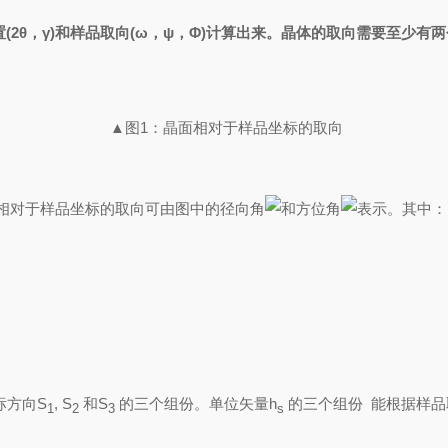
(
2θ，γ
)和样品取向(
ω
，
ψ
，
Φ
)计算出来。晶体的取向需要至少有
▲图1：晶面相对于样品坐标的取向
相对于样品坐标的取向可由图中的径向角
和方位角
表示。其中：
标方向S
, S
和S
的三个组份。单位矢量
h
的三个组份 能根据样品取
1
2
3
s