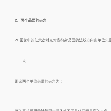
2、
两个晶面的夹角
2D图像中的任意衍射点对应衍射晶面的法线方向由单位矢
和
那么两个单位矢量的夹角为：
该关系式可用于计算同一晶体或不同晶体两组晶面的夹角，也可