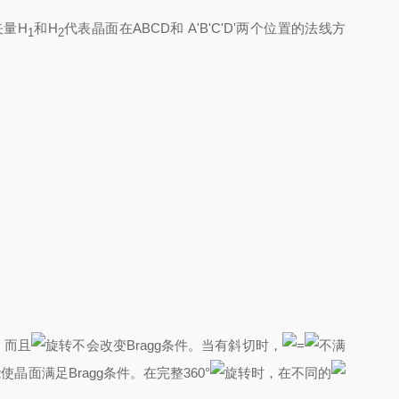
矢量H
和H
代表晶面在ABCD和 A'B'C'D'两个位置的法线方
1
2
，而且
旋转不会改变Bragg条件。当有斜切时，
=
不满
使晶面满足Bragg条件。在完整360°
旋转时，在不同的