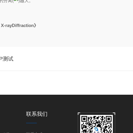
的分离(
)越大。
ayDiffraction》
P测试
联系我们