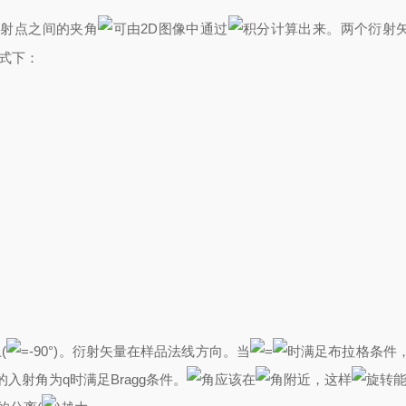
衍射点之间的夹角
可由2D图像中通过
积分计算出来。两个衍射
式下：
(
=-90°)。衍射矢量在样品法线方向。当
=
时满足布拉格条件
入射角为q时满足Bragg条件。
角应该在
角附近，这样
旋转能