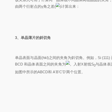
由两个衍射点的γ角之差(
)计算出来：
3、
单晶薄片的斜切角
单晶表面与晶面(hkl)之间的夹角为斜切角。例如，Si (11
BCD 和晶体表面之间的夹角为
。入射X射线S
与晶体表
0
如图中所示的ABCD和 A'B'C'D'两个位置。