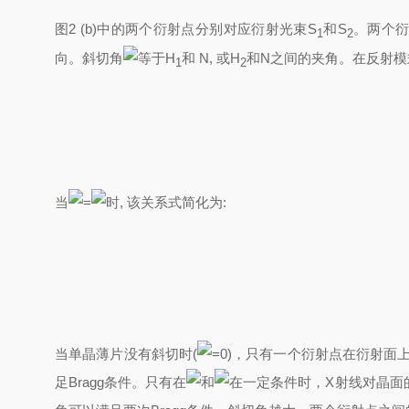
图2 (b)中的两个衍射点分别对应衍射光束S
和S
。两个
1
2
向。斜切角
等于H
和 N, 或H
和N之间的夹角。在反射模
1
2
当
=
时, 该关系式简化为:
当单晶薄片没有斜切时(
=0)，只有一个衍射点在衍射面上
足Bragg条件。只有在
和
在一定条件时，X射线对晶面的