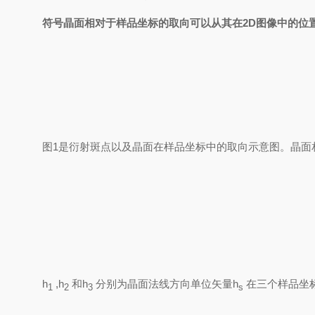
符号晶面相对于样品坐标的取向可以从其在2D图像中的位置
图1是衍射斑点以及晶面在样品坐标中的取向示意图。晶面
h
,
h
和
h
分别为晶面法线方向单位矢量
h
在三个样品坐
1
2
3
s