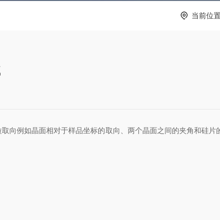
当前位
试
粒取向例如晶面相对于样品坐标的取向、两个晶面之间的夹角和硅片的