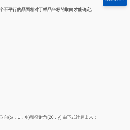
两个不平行的晶面相对于样品坐标的取向才能确定。
向(ω，ψ，Φ)和衍射角(2θ，γ) 由下式计算出来：