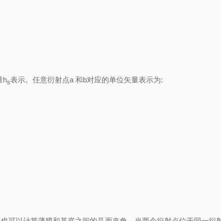
量
h
表示。任意衍射点a 和b对应的单位矢量表示为:
s
以计算薄膜和基底之间的晶面夹角。当两个衍射点位于同一衍射环时，所