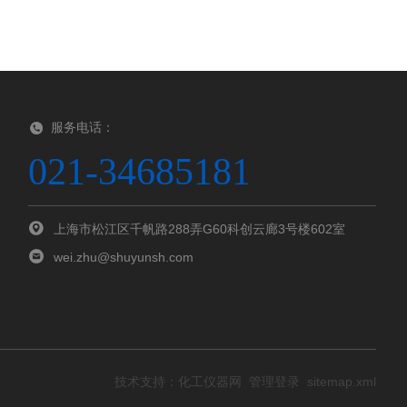
服务电话：
021-34685181
上海市松江区千帆路288弄G60科创云廊3号楼602室
wei.zhu@shuyunsh.com
技术支持：
化工仪器网
管理登录
sitemap.xml