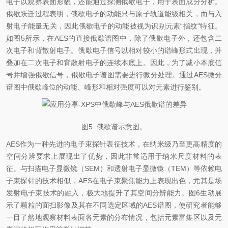
电子以观察表面形貌，还能通过探测俄歇电子，用于表面成分分析。
俄歇跃迁过程表明，俄歇电子的动能只与原子轨道能级相关，而与入
射电子能量无关，因此俄歇电子的动能被视为识别元素“指纹"特征。
如图5所示，在AES的直接俄歇谱图中，除了俄歇电子外，还包含二
次电子和背散射电子。俄歇电子信号以相对较小的谱峰形式出现，并
叠加在二次电子和背散射电子的连续本底上。因此，为了减小本底信
号并增强俄歇信号，俄歇电子谱图需要进行微分处理。通过AES微分
谱图中俄歇峰位的动能、峰形和相对强度可以对元素进行鉴别。
图5. 俄歇谱示意图。
AES作为一种先进的电子束探针表征技术，在纳米级乃至更高精度的
空间分辨要求上展现出了优势，因此非常适用于纳米尺度材料的表
征。与扫描电子显微镜（SEM）和透射电子显微镜（TEM）等依赖电
子束探针的技术相似，AES在电子束聚焦能力上表现出色，尤其是场
发射电子束技术的融入，极大地提升了其空间分辨能力。图6生动展
示了颗粒的面扫影像及其在不同选定区域的AES谱图，使研究者能够
一目了然地观察材料表面各元素的分布情况，包括元素富集区以及元