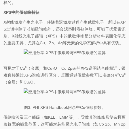
样的。
XPS中的俄歇峰特征
X射线激发产生光电子，伴随着退激发过程产生俄歇电子，所以在XP
S全谱中除了芯能级谱峰外，还会观察到俄歇伴峰，可能干扰元素识
别。X射线光电子能谱（XPS）中的俄歇伴峰是分析材料表面化学态
的重要工具，尤其在Cu、Zn、Ag等元素的化学态解析中具有优势。
可见对于Cu
⁰
（金属）和Cu
₂
O，Cu 2p
₃
/
₂
的XPS谱图结合能相近，很
难直接通过XPS谱峰进行区分，反而通过俄歇参数可以准确分析Cu
⁰
（金属）和Cu
₂
O。
图3. PHI XPS Handbook附录中Cu俄歇参数。
俄歇峰涉及三个能级（如KLL、LMM等），导致其谱峰峰形复杂且覆
盖较宽的能量范围，这可能对芯能级光电子谱峰（如Co 2p、Mn 2p