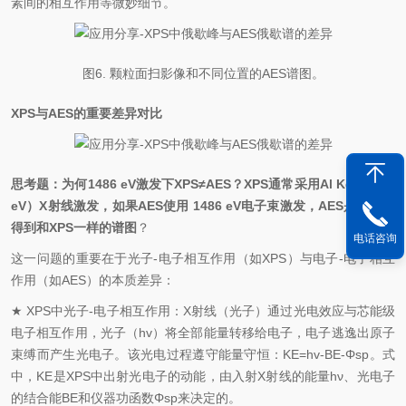
素间的相互作用等微妙细节。
图6. 颗粒面扫影像和不同位置的AES谱图。
XPS与AES的重要差异对比
思考题：为何1486 eV激发下XPS≠AES？XPS通常采用Al Kα（1486
eV）X射线激发，如果AES使用 1486 eV电子束激发，AES是否可以
得到和XPS一样的谱图
？
电话咨询
这一问题的重要在于光子-电子相互作用（如XPS）与电子-电子相互
作用（如AES）的本质差异：
★ XPS中光子-电子相互作用：X射线（光子）通过光电效应与芯能级
电子相互作用，光子（hv）将全部能量转移给电子，电子逃逸出原子
束缚而产生光电子。该光电过程遵守能量守恒：KE=hv-BE-Φsp。式
中，KE是XPS中出射光电子的动能，由入射X射线的能量hν、光电子
的结合能BE和仪器功函数Φsp来决定的。