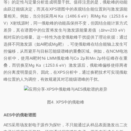
等）的定性与定量分析造成明显干扰。值得注意的是，俄歇峰的动能
由跃迁能级决定，而其在XPS谱图中的表观结合能位置则与激发源能
量相关。例如，当分别采用Al Kα（1486.6 eV）和Mg Kα（1253.6 e
V）X射线源时，同一俄歇峰的动能虽保持不变，但因结合能计算方式
差异，其在谱图中的位置将发生与激发源能量差值（Δhv=233 eV）
相对应的位移量。这一特性为改变俄歇峰干扰提供了理论依据：通过
选择不同激发源（如Al靶或Mg靶），可使俄歇峰在结合能轴上发生可
控偏移，从而避开与目标芯能级谱峰的重叠区域。例如，在NCM电池
分析中，使用Al靶时Ni LMM俄歇峰与Co 2p和Mn 2p特征峰存在重
叠，而切换至Mg Kα（1253.6 eV）激发源后，俄歇峰偏移使得两者
的分离度明显提升。因此，在XPS分析中，通过换靶技术可实现俄歇
峰位置的人为调控，有效规避其对芯能级谱峰的干扰。
图4. XPS中的俄歇峰
AES中的俄歇谱图
AES采用场发射电子源作为探针，不只能通过从样品表面激发出二次