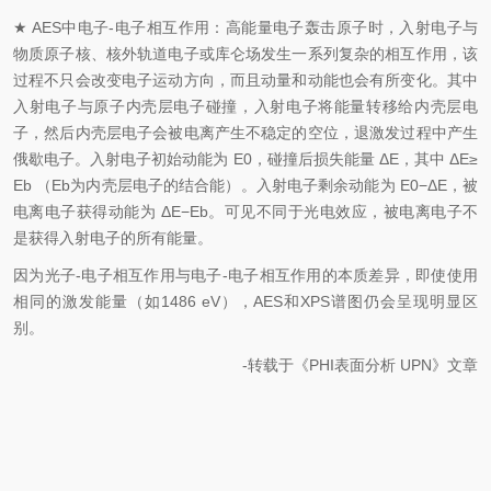
★ AES中电子-电子相互作用：高能量电子轰击原子时，入射电子与
物质原子核、核外轨道电子或库仑场发生一系列复杂的相互作用，该
过程不只会改变电子运动方向，而且动量和动能也会有所变化。其中
入射电子与原子内壳层电子碰撞，入射电子将能量转移给内壳层电
子，然后内壳层电子会被电离产生不稳定的空位，退激发过程中产生
俄歇电子。入射电子初始动能为 E0，碰撞后损失能量 ΔE，其中 ΔE≥
Eb （Eb为内壳层电子的结合能）。入射电子剩余动能为 E0
−
ΔE，被
电离电子获得动能为 ΔE
−
Eb。可见不同于光电效应，被电离电子不
是获得入射电子的所有能量。
因为光子-电子相互作用与电子-电子相互作用的本质差异，即使使用
相同的激发能量（如1486 eV），AES和XPS谱图仍会呈现明显区
别。
-转载于《PHI表面分析 UPN》文章