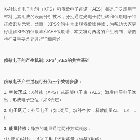
X-射线光电子能谱（XPS）和俄歇电子能谱（AES）都是广泛应用于
材料元素组成的表面分析技术，分别通过光电子特征峰和俄歇电子特
征峰识别元素。然而，XPS全谱中常出现俄歇峰伴峰，为帮助大家更
好理解XPS的俄歇峰和AES俄歇谱，本文将对两者的产生机制、谱图
特征及重要差异进行详细阐述。
俄歇电子的产生机制: XPS与AES的共性基础
俄歇电子产生过程可分为三个关键步骤：
1. 空位形成：
X射线（XPS）或高能电子束（AES）激发内层电子逸
出，形成电子空位（如K壳层）;
2. 电子跃迁：
外层电子（如L壳层）填补空位，释放能量ΔE = EK - E
L;
3. 能量转移：
释放的能量通过两种方式耗散：
(1) 荧光X射线：以光子形式辐射能量（特征X射线）。