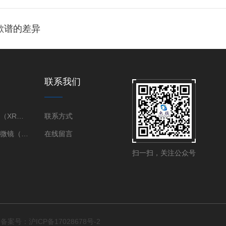
俄歇谱的差异
联系我们
X射线衍射仪（XRD）
联系方式
三维X射线显微镜（XRM）
在线留言
扫一扫，关注公众号
d
备案号：沪ICP备17028678号-2