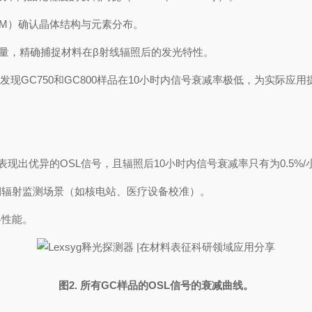
EM）确认晶体结构与元素分布。
OSL信号测量，精确捕捉材料在β射线辐照后的发光特性。
员发现GC750和GC800样品在10小时内信号衰减率极低，为实际应
内表现出优异的OSL信号，且辐照后10小时内信号衰减率只有为0.5%
期辐射监测场景（如核电站、医疗设备校准）。
料性能。
图2. 所有GC样品的OSL信号的衰减曲线。