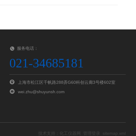
服务电话：
021-34685181
上海市松江区千帆路288弄G60科创云廊3号楼602室
wei.zhu@shuyunsh.com
技术支持：
化工仪器网
管理登录
sitemap.xml