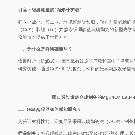
引言：辐射测量的“隐形守护者"
在医疗放疗、核工业、环境监测等领域，辐射剂量的精确
（Ce³
⁺
）和锂（Li
⁺
）共掺杂镁硼酸盐玻璃陶瓷的新型光学刺激发
监测技术提供了全新方向。
一、为什么选择镁硼酸盐？
镁硼酸盐（MgB
₄
O
₇
）因其低有效原子序数和高中子俘获效
研究突破：通过Ce³
⁺
和Li
⁺
共掺杂，材料的光学刺激发光信号
图1. 通过燃烧合成制备的MgB4O7:Ce3+-Li+
二、lexsyg仪器如何赋能研究？
为验证材料性能，研究团队采用玻璃陶瓷法（GC法）制备
样品制备：
将镁硼酸盐玻璃在600°C至850°C下热处理，