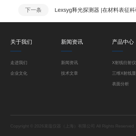
下一条
Lexsyg释光探测器 |在材料表
关于我们
新闻资讯
产品中心
走进我们
新闻资讯
企业文化
技术文章
表面分析
Copyright © 2026束蕴仪器（上海）有限公司 All Rights Reserve