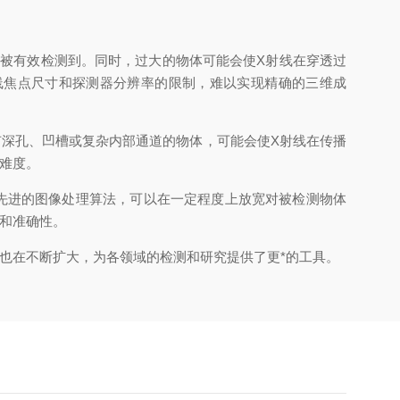
被有效检测到。同时，过大的物体可能会使X射线在穿透过
线焦点尺寸和探测器分辨率的限制，难以实现精确的三维成
深孔、凹槽或复杂内部通道的物体，可能会使X射线在传播
难度。
先进的图像处理算法，可以在一定程度上放宽对被检测物体
和准确性。
在不断扩大，为各领域的检测和研究提供了更*的工具。