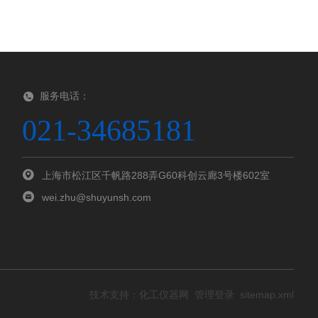
服务电话：
021-34685181
上海市松江区千帆路288弄G60科创云廊3号楼602室
wei.zhu@shuyunsh.com
技术支持：
化工仪器网
管理登录
sitemap.xml