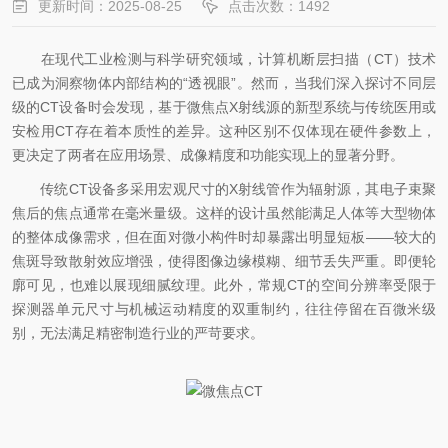
更新时间：2025-08-25
点击次数：1492
在现代工业检测与科学研究领域，计算机断层扫描（CT）技术
已成为洞察物体内部结构的“透视眼”。然而，当我们深入探讨不同层
级的CT设备时会发现，基于微焦点X射线源的新型系统与传统医用或
安检用CT存在着本质性的差异。这种区别不仅体现在硬件参数上，
更决定了两者在应用场景、成像精度和功能实现上的显著分野。
传统CT设备多采用宏观尺寸的X射线管作为辐射源，其电子束聚
焦后的焦点通常在毫米量级。这样的设计虽然能满足人体等大型物体
的整体成像需求，但在面对微小构件时却暴露出明显短板——较大的
焦斑导致散射效应增强，使得图像边缘模糊、细节丢失严重。即便轮
廓可见，也难以展现细腻纹理。此外，常规CT的空间分辨率受限于
探测器单元尺寸与机械运动精度的双重制约，往往停留在百微米级
别，无法满足精密制造行业的严苛要求。