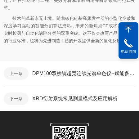
迁，正在推动逆向工程、失效分析和增材制造等前沿领域的范式变
革。
技术的革新永无止境。随着碳化硅基高频发生器的小型化突破和
深度学习驱动的智能分割算法成熟，未来的微焦点CT或将实现在线
实时检测与自动化缺陷分类的双重突破。这不仅会改写产品质量控制
的行业标准，也将为先进制造工艺的开发提供全新的量化反馈工具。
电话咨询
DPM100双棱镜超宽连续光谱单色仪--赋能多光谱联用，突破材料光学表征瓶颈
上一条
XRD衍射系统常见测量模式及应用解析​
下一条