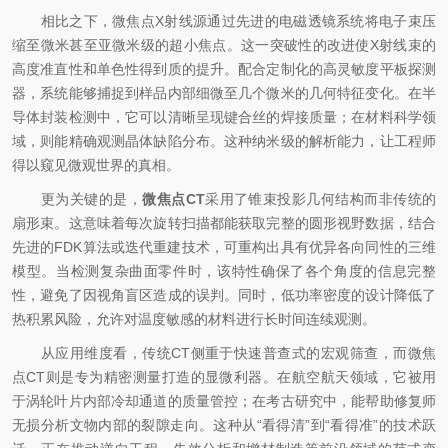
相比之下，微焦点X射线源通过先进的电磁透镜系统将电子束压
缩至微米甚至亚微米级的超小焦点。这一突破性的改进使X射线束的
高度准直性和单色性得到质的提升。配合定制化的高灵敏度平板探测
器，系统能够捕捉到样品内部细微至几个微米的几何特征变化。在半
导体封装检测中，它可以清晰呈现键合丝的焊接质量；在材料科学领
域，则能精确观测晶体缺陷分布。这种纳米级的解析能力，让工程师
得以窥见微观世界的真相。
更为关键的是，
微焦点CT
采用了锥束投影几何结构而非传统的
扇形束。这意味着每次旋转扫描都能获取完整的圆形视野数据，结合
先进的FDK算法或迭代重建技术，可重构出具有优异各向同性的三维
模型。当检测复杂曲面零件时，该特性确保了各个角度的信息完整
性，避免了因视角盲区造成的误判。同时，低功率密度的设计降低了
热积累风险，允许对温度敏感的材料进行长时间连续观测。
从应用维度看，传统CT侧重于快速普查式的宏观筛查，而微焦
点CT则是专为精密测量打造的显微利器。在航空航天领域，它被用
于涡轮叶片内部冷却通道的质量管控；在考古研究中，能帮助修复师
无损分析文物内部的裂隙走向。这种从“看得清”到“看得准”的技术跃