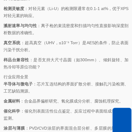
检测灵敏度
：对轻元素（Li-U）的检测限通常在0.1-1 at%，优于XPS
对轻元素的响应。
溅射速率与均匀性
：离子枪的束流密度和扫描均匀性直接影响深度剖
析数据的准确性。
真空系统
：超高真空（UHV，≤10⁻⁹ Torr）是AES的条件，防止表面
污染干扰分析。
样品台兼容性
：是否支持大尺寸晶圆（如300mm）、倾斜旋转、加
热冷却等原位功能？
行业应用全景
半导体与微电子
：芯片互连结构的界面扩散分析、接触孔污染检测、
工艺缺陷溯源。
金属材料
：合金晶界偏析研究、氧化膜成分分析、腐蚀机理探究。
催化科学
：催化剂表面活性位点鉴定、反应过程中表面组成动态变化
监测。
涂层与薄膜
：PVD/CVD涂层的界面混合层分析、多层膜的层厚与成