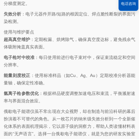
分梯度测定。
电话咨询
失效分析
：电子元器件开路/短路的根因定位、焊点脆性断裂的界面污
染检测。
使用与维护要点
超高真空维护
：定期检漏、烘烤除气，确保真空度达标，避免残余气
体吸附掩盖真实表面。
电子枪对中校准
：每日使用前进行电子束对中，保证束流稳定和空间
分辨率。
能量刻度校正
：使用标准样品（如Cu、Ag、Au）定期校准分析器能
量轴，确保定性准确。
氩离子枪参数优化
：根据样品硬度调整加速电压和束流，平衡溅射速
率与界面混合效应。
俄歇电子能谱仪虽不常出现在大众视野，却在制造与前沿科研的幕后
扮演着不可替代的角色。从一枚芯片的纳米级失效分析到一个全新催
化体系的表面机理揭示，它以原子级的洞察力，帮助人类读懂材料表
面的“无声语言”。选择一台俄歇电子能谱仪，就是为您的研发实验室