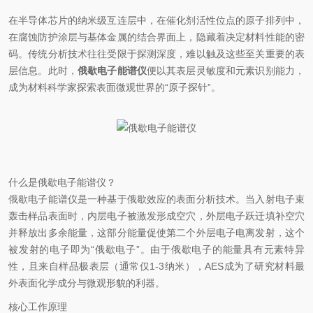
在半导体芯片的纳米级互连层中，在催化剂活性位点的原子排列中，
在腐蚀防护涂层与基体金属的结合界面上，隐藏着决定材料性能的密
码。传统分析技术往往受限于探测深度，难以触及这些至关重要的表
层信息。此时，
俄歇电子能谱仪
便以其表层灵敏度和元素识别能力，
成为材料科学家探索表面微观世界的“原子探针”。
什么是俄歇电子能谱仪？
俄歇电子能谱仪是一种基于俄歇效应的表面分析技术。当入射电子束
轰击样品表面时，内层电子被激发形成空穴，外层电子跃迁填补空穴
并释放出多余能量，这部分能量促使第二个外层电子电离发射，这个
被发射的电子即为“俄歇电子”。由于俄歇电子的能量具有元素特异
性，且来自样品极表层（通常仅1-3纳米），AES成为了研究材料最
外表面化学成分与微观形貌的利器。
核心工作原理