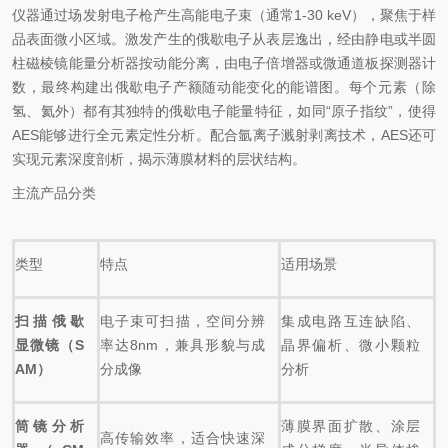
仪器通过场发射电子枪产生高能电子束（通常1-30 keV），聚焦于样
品表面微小区域。激发产生的俄歇电子从表层逸出，经由静电或半圆
柱磁棱镜能量分析器按动能分离，由电子倍增器或微通道板探测器计
数，最终构建出俄歇电子产额随动能变化的能谱图。每个元素（除
氢、氦外）都有其独特的俄歇电子能量特征，如同“原子指纹”，使得
AES能够进行全元素定性分析。配合氩离子溅射剥离技术，AES还可
实现元素深度剖析，揭示薄膜材料的层状结构。
主流产品分类
类型
特点
适用场景
扫描俄歇
电子束可扫描，空间分辨
集成电路互连缺陷、
显微镜（S
率达8nm，兼具形貌与成
晶界偏析、微小颗粒
AM）
分成像
分析
筒镜分析
薄膜界面扩散、涂层
高传输效率，适合快速深