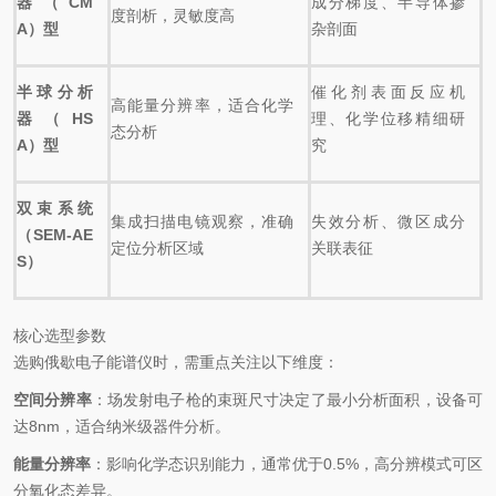
器（CM
成分梯度、半导体掺
度剖析，灵敏度高
A）型
杂剖面
半球分析
催化剂表面反应机
高能量分辨率，适合化学
器（HS
理、化学位移精细研
态分析
A）型
究
双束系统
集成扫描电镜观察，准确
失效分析、微区成分
（SEM-AE
定位分析区域
关联表征
S）
核心选型参数
选购俄歇电子能谱仪时，需重点关注以下维度：
空间分辨率
：场发射电子枪的束斑尺寸决定了最小分析面积，设备可
达8nm，适合纳米级器件分析。
能量分辨率
：影响化学态识别能力，通常优于0.5%，高分辨模式可区
分氧化态差异。