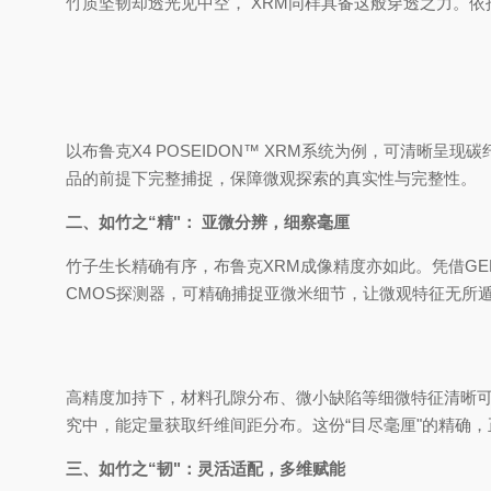
竹质坚韧却透光见中空， XRM同样具备这般穿透之力。
以布鲁克X4 POSEIDON™ XRM系统为例，可清
品的前提下完整捕捉，保障微观探索的真实性与完整性。
二、如竹之“精"： 亚微分辨，细察毫厘
竹子生长精确有序，布鲁克XRM成像精度亦如此。凭借GEM 
CMOS探测器，可精确捕捉亚微米细节，让微观特征无所
高精度加持下，材料孔隙分布、微小缺陷等细微特征清晰
究中，能定量获取纤维间距分布。这份“目尽毫厘"的精确
三、如竹之“韧"：灵活适配，多维赋能