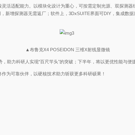
般灵活适配能力。以模块化设计为重心，可按需定制光源、双探测器
，新增探测器无需返厂；软件上，3DxSUITE界面可DIY，集成
▲布鲁克X4 POSEIDON 三维X射线显微镜
优势，助力科研人实现“百尺竿头"的突破；下半年，将以更优性能与便
终作为可靠伙伴，以硬核技术助力斩获更多科研硕果！