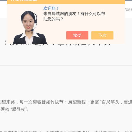
欢迎您！
当前位置：
首页
技术文章
X4 P
来自局域网的朋友！有什么可以帮
助您的吗？
微CT ：以XRM之力，攀科研百尺竿头
。回望来路，每一次突破皆如竹拔节；展望新程，更需 “百尺竿头，更进
核 “攀登杖"。