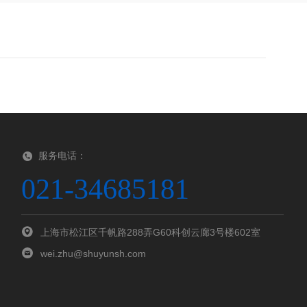
服务电话：
021-34685181
上海市松江区千帆路288弄G60科创云廊3号楼602室
wei.zhu@shuyunsh.com