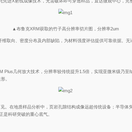
依托先进X射线成像技术，无需破坏即可穿透样品，直达微观中心，
▲布鲁克XRM获取的竹子高分辨率切片图，分辨率2um
晰呈现碳纤维取向、密度分布及内部缺陷，为材料强度评估提供可靠依据
Plus几何放大技术，分辨率较传统提升1.5倍，实现亚微米级乃至纳
遁形。
可见。在地质样品分析中，页岩孔隙结构成像远超传统设备；半导体
，正是科研突破的重心底气。