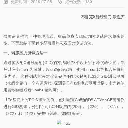
更新时间：2026-07-08
点击次数：180
布鲁克X射线部门
朱性齐
薄膜是器件的一种表现形式。多晶薄膜宏观应力的测试需求越来越
多。下面总结了两种多晶薄膜的宏观应力测试方法。
一、薄膜应力测试方法一
通过掠入射X射线衍射(GID)的方法获得5个以上衍射峰的峰位置，然
后以应变strain为纵轴，以sin2ψ为横轴，使用Leptos软件拟合后得到
应力值。这种测试方法对仪器硬件的要求是可以满足GID测试即可
（次级光路有一个赤道索拉+探测器具有0维模式即可满足，主光路使
用发散狭缝或者Goebel镜均可）。
以Fe基底上的TiCrN镀层为例，使用配置Cu靶的D8 ADVANCE衍射仪
进行GID测试，分别得到TiCrN镀层的(200)，（220），（311），
（222）和（422）完整衍射峰。如图1所示：