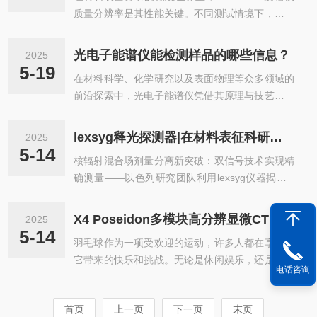
质量分辨率是其性能关键。不同测试情境下，它的
松是绝经女性的常见隐匿健康威胁，特征为骨量
分辨率表现各有千秋，深度影响分析成效。样品类
减、结构退变，骨折风险大增。约半数绝经女性患
型差异重塑分辨率格局。对有机小分子样品，分子
病，骨质疏松性骨折率18%～23%，严重影响生活
光电子能谱仪能检测样品的哪些信息？
2025
结构简单、碎片少，质谱仪可大展身手，质量分辨
质量。骨组织血管丰富，血管与骨形成紧密相关，
5-19
在材料科学、化学研究以及表面物理等众多领域的
率轻松达数千甚至上万，清晰区分相近质量荷比碎
绝经后骨组织血管减少。肾虚血瘀...
前沿探索中，光电子能谱仪凭借其原理与技艺，深
片，像剖析药物分子细微结构差异时，精准捕捉特
度挖掘样品隐藏的诸多关键信息。光电子能谱仪首
征离子，助力成分鉴定与反应机理探究；无机材料
要攻克的是元素的“身份鉴定”难题。当高能光子束
样品因元素组成多样、晶体结构复杂，电离破碎行
lexsyg释光探测器|在材料表征科研领域应用分享
2025
照射到样品表面，内层电子受激发挣脱原子束缚成
为别具一格，虽分辨率稍逊，但仍能维持数百至数
5-14
核辐射混合场剂量分离新突破：双信号技术实现精
为光电子逸出，不同元素因原子结构差异，内层电
千水平，足以辨识金属氧化物、硅酸盐...
确测量——以色列研究团队利用lexsyg仪器揭示Li
子结合能具有特色。仪器精准捕捉光电子动能，反
F:Mg,Ti材料关键特性研究背景在核电站、军-方运
向推导结合能，进而像绘制元素分布图谱般，清晰
用等复杂辐射场景中，中子和β射线的混合剂量分
呈现样品表层富含何种元素，哪怕是微量杂质元素
X4 Poseidon多模块高分辨显微CT ：生活中的科技 - 羽毛球线的秘密
2025
离一直是辐射监测的难点。传统方法需使用两类探
也无所遁形。例如在半导体芯片制造中，它能迅速
5-14
羽毛球作为一项受欢迎的运动，许多人都在享受着
测器，存在样品差异大、热中子干扰等问题。以色
揪出不该出现的沾污元素，保障器件性能纯...
它带来的快乐和挑战。无论是休闲娱乐，还是专业
列BenGurion大学联合团队通过lexsygsmartTL/OS
电话咨询
比赛，每一次击球的体验都离不开羽毛球线这个重
L分析仪，在同一样品上实现热释光（TL）与光释
要的装备。而且，在羽毛球界也有着这样的俗
光（OSL）双信号测量，为混合场剂量分离提供了
首页
上一页
下一页
末页
语“三分球拍，七分线”，更显示出了羽毛球线的重
创新解决方案。技术突破：Lexsyg仪器...