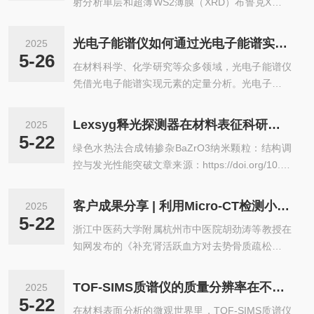
射分析单层和超薄WS2薄膜（XRD）布鲁克X射线
部门孟璐介绍薄膜器件的功能高度依赖于其结构特
性。X射线衍射（XRD）和x射线反射法（XRR）是
光电子能谱仪如何通过光电子能谱实现元素的定量分析？
2025
研究薄膜的无损检测技术。检测信号反馈了结构特
5-26
在材料科学、化学研究等众多领域，光电子能谱仪
性，如膜层厚度、界面粗糙度和电子密度，以及亚
凭借光电子能谱实现元素的定量分析。光电子能谱
纳米精度的晶体特性。当薄膜厚度在单层范围内
仪的核心在于其利用光子与物质相互作用激发光电
时，使用实验室x射线衍射仪研究这些薄膜尤其具
子的原理。当一束特定能量的单色光照射到样品表
有挑战性，需要应用掠入射技术从薄膜中获得信
Lexsyg释光探测器在材料表征科研领域应用分享
2025
面时，样品中的原子或分子吸收光子能量，将束缚
号。WS2是下一代二维电子器件中很有前途的候选
5-22
绿色水热法合成铕掺杂BaZrO3纳米颗粒：结构调
态电子激发为光电子逸出体外。由于不同元素具有
者。其高载流子迁移率和与厚度...
控与发光性能突破文章来源：https://doi.org/10.10
电子结构，其内层电子结合能各异，这就使得光电
16/j.ceramint.2022.09.004研究背景墨西哥与西班
子携带了样品元素的“身份标识”。在元素定量分析
牙联合团队在《CeramicsInternational》发表新的
过程中，首先通过高精度的光谱探测系统收集逸出
客户成果分享 | 利用Micro-CT检测小鼠样本骨组织形态
2025
成果，通过环保水热法成功制备铕掺杂锆酸钡(BaZ
的光电子。这些光电子进入能量分析器，依据其动
5-22
浙江中医药大学附属杭州市中医院胡劲涛等教授在
rO3:Eu³⁺)纳米颗粒。该研究利用lexsygSmartTL/O
能进行筛选与分辨。因为光电子的动能等于...
知网发布的《补充肾活跃血方对去势骨质疏松小鼠
SL系统精确解析材料热释光特性，为新型环保发光
骨-血管形成偶联调节作用的实验研究》，探讨了
材料开发提供重要参考。重要发现一、绿色合成工
补充肾活跃血方对去势骨质疏松小鼠骨量及骨代谢
艺1)采用水热法(20...
TOF-SIMS质谱仪的质量分辨率在不同测试条件下能达到什么水平？
2025
的影响。实验中应用了布鲁克Micro-CT仪器，三维
5-22
在材料表面分析的微观世界里，TOF-SIMS质谱仪
重建了小鼠的骨组织形态图像。引言绝经后骨质疏